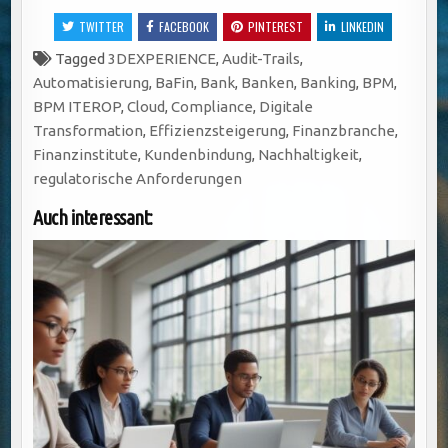
TWITTER
FACEBOOK
PINTEREST
LINKEDIN
Tagged
3DEXPERIENCE
,
Audit-Trails
,
Automatisierung
,
BaFin
,
Bank
,
Banken
,
Banking
,
BPM
,
BPM ITEROP
,
Cloud
,
Compliance
,
Digitale
Transformation
,
Effizienzsteigerung
,
Finanzbranche
,
Finanzinstitute
,
Kundenbindung
,
Nachhaltigkeit
,
regulatorische Anforderungen
Auch interessant: