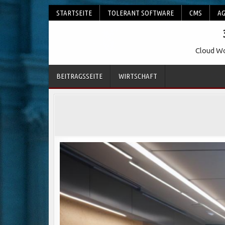
Skip
STARTSEITE
TOLERANT SOFTWARE
CMS
AG
to
content
Cloud Wo
BEITRAGSSEITE
WIRTSCHAFT