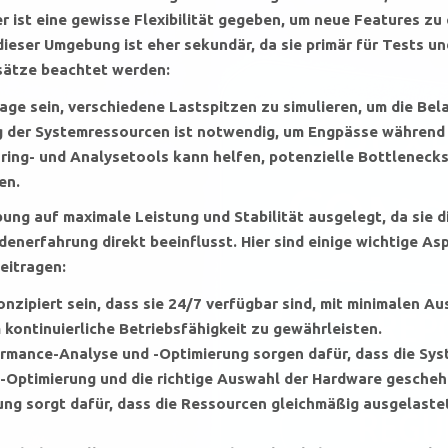
r ist eine gewisse Flexibilität gegeben, um neue Features zu
 dieser Umgebung ist eher sekundär, da sie primär für Tests u
dsätze beachtet werden:
age sein, verschiedene Lastspitzen zu simulieren, um die Bel
g der Systemressourcen ist notwendig, um Engpässe während 
ing- und Analysetools kann helfen, potenzielle Bottlenecks 
en.
ng auf maximale Leistung und Stabilität ausgelegt, da sie d
denerfahrung direkt beeinflusst. Hier sind einige wichtige As
eitragen:
nzipiert sein, dass sie 24/7 verfügbar sind, mit minimalen 
 kontinuierliche Betriebsfähigkeit zu gewährleisten.
mance-Analyse und -Optimierung sorgen dafür, dass die Sys
e-Optimierung und die richtige Auswahl der Hardware gescheh
ung sorgt dafür, dass die Ressourcen gleichmäßig ausgelaste