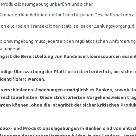
e Produktionsumgebung unberührt und sicher.
enarien klar definiert und auf den täglichen Geschäftsbetrieb au
den alle realen Transaktionen statt, sei es der Zahlungsvorgang, 
tionsumgebung muss jederzeit den regulatorischen Anforderunge
scheidend.
g ist die Bereitstellung von Kundenserviceressourcen essent
ndige Überwachung der Plattform ist erforderlich, um sicherz
dentifiziert werden.
r verschiedenen Umgebungen ermöglicht es Banken, sowohl in
ufrechtzuerhalten. Diese strukturierten Vorgehensweisen tra
erden können, ohne die Integrität der sicher kritischen Pro
ndbox- und Produktionsumgebungen in Banken sind von entsc
haltung regulatorischer Vorgaben bilden. In der Sandbox-Um