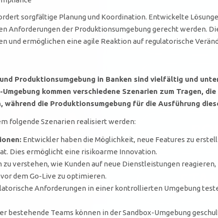
ert sorgfältige Planung und Koordination. Entwickelte Lösungen
ngen Anforderungen der Produktionsumgebung gerecht werden. Di
en und ermöglichen eine agile Reaktion auf regulatorische Verän
nd Produktionsumgebung in Banken sind vielfältig und unters
x-Umgebung kommen verschiedene Szenarien zum Tragen, die d
, während die Produktionsumgebung für die Ausführung diese
 folgende Szenarien realisiert werden:
ionen:
Entwickler haben die Möglichkeit, neue Features zu erstell
t. Dies ermöglicht eine risikoarme Innovation.
zu verstehen, wie Kunden auf neue Dienstleistungen reagieren
g vor dem Go-Live zu optimieren.
torische Anforderungen in einer kontrollierten Umgebung testen
der bestehende Teams können in der Sandbox-Umgebung geschult