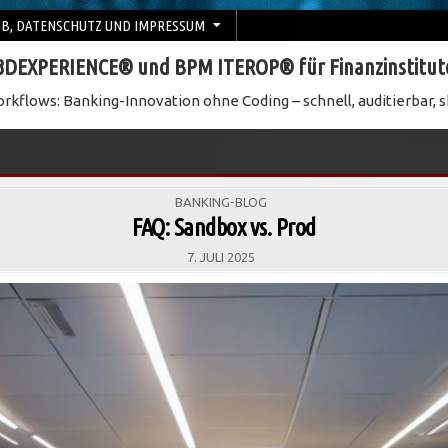
B, DATENSCHUTZ UND IMPRESSUM
3DEXPERIENCE® und BPM ITEROP® für Finanzinstitut
rkflows: Banking-Innovation ohne Coding – schnell, auditierbar, s
POSTED
BANKING-BLOG
IN
FAQ: Sandbox vs. Prod
7. JULI 2025