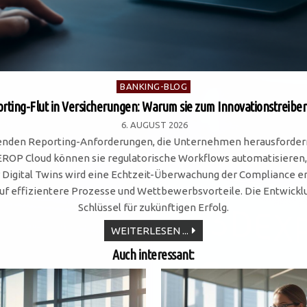
Posted
BANKING-BLOG
in
rting-Flut in Versicherungen: Warum sie zum Innovationstreiber
6. AUGUST 2026
nden Reporting-Anforderungen, die Unternehmen herausfordern, 
 Cloud können sie regulatorische Workflows automatisieren, wob
r Digital Twins wird eine Echtzeit-Überwachung der Compliance er
uf effizientere Prozesse und Wettbewerbsvorteile. Die Entwicklu
Schlüssel für zukünftigen Erfolg.
REPORTING-
WEITERLESEN ...
FLUT
IN
Auch interessant:
VERSICHERUNGEN:
WARUM
SIE
ZUM
INNOVATIONSTREIBER