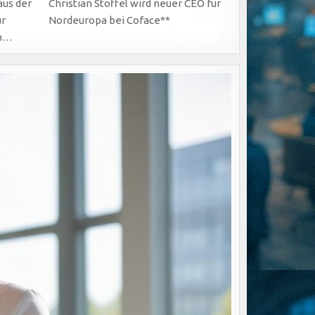
aus der
Christian Stoffel wird neuer CEO für
ür
Nordeuropa bei Coface**
in…