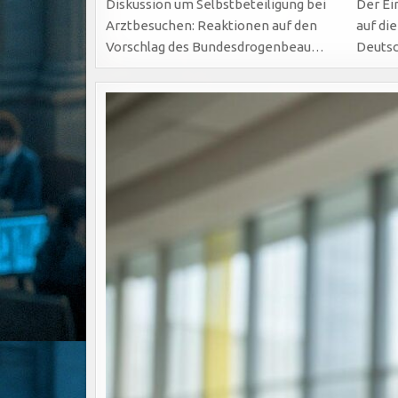
Diskussion um Selbstbeteiligung bei
Der Ei
Arztbesuchen: Reaktionen auf den
auf di
Vorschlag des Bundesdrogenbeau…
Deutsc