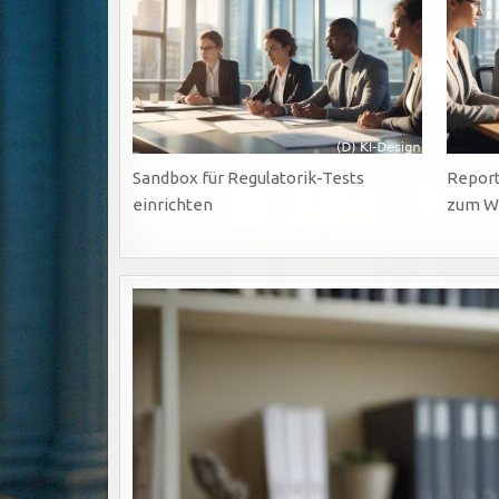
Sandbox für Regulatorik-Tests
Report
einrichten
zum W