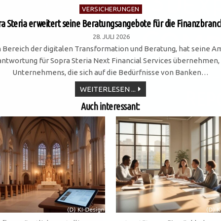
Posted
VERSICHERUNGEN
in
a Steria erweitert seine Beratungsangebote für die Finanzbran
28. JULI 2026
 Bereich der digitalen Transformation und Beratung, hat seine A
Verantwortung für Sopra Steria Next Financial Services übernehme
Unternehmens, die sich auf die Bedürfnisse von Banken…
SOPRA
WEITERLESEN ...
STERIA
ERWEITERT
Auch interessant:
SEINE
BERATUNGSANGEBOTE
FÜR
DIE
FINANZBRANCHE**