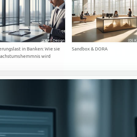
WIRD
erungslast in Banken: Wie sie
Sandbox & DORA
achstumshemmnis wird