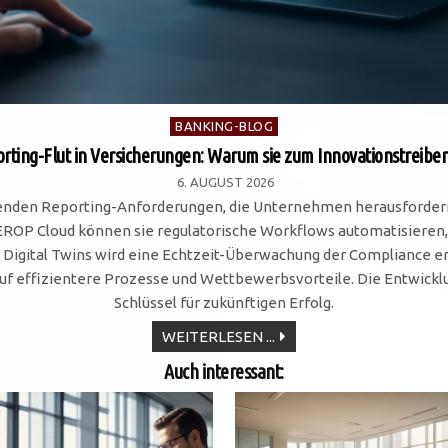
Posted
BANKING-BLOG
in
rting-Flut in Versicherungen: Warum sie zum Innovationstreiber
6. AUGUST 2026
nden Reporting-Anforderungen, die Unternehmen herausfordern, 
 Cloud können sie regulatorische Workflows automatisieren, wob
r Digital Twins wird eine Echtzeit-Überwachung der Compliance er
uf effizientere Prozesse und Wettbewerbsvorteile. Die Entwicklu
Schlüssel für zukünftigen Erfolg.
REPORTING-
WEITERLESEN ...
FLUT
IN
Auch interessant:
VERSICHERUNGEN:
WARUM
SIE
ZUM
INNOVATIONSTREIBER