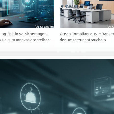
ing-Flut in Versicherungen:
Green Compliance: Wie Banken
sie zum Innovationstreiber
der Umsetzung straucheln