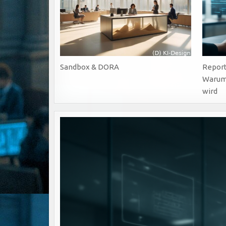
Sandbox & DORA
Report
Warum 
wird