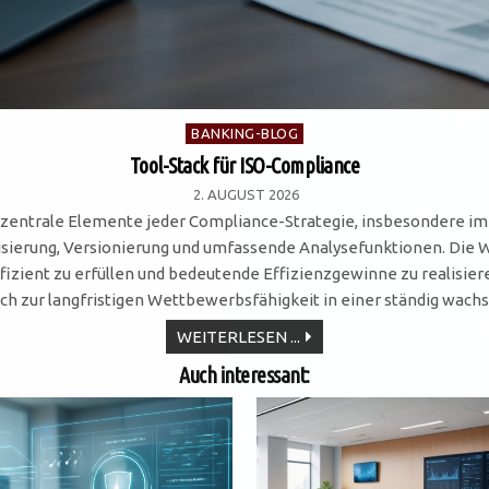
Posted
BANKING-BLOG
in
Tool-Stack für ISO-Compliance
2. AUGUST 2026
zentrale Elemente jeder Compliance-Strategie, insbesondere im 
sierung, Versionierung und umfassende Analysefunktionen. Die 
izient zu erfüllen und bedeutende Effizienzgewinne zu realisier
ch zur langfristigen Wettbewerbsfähigkeit in einer ständig wach
TOOL-
WEITERLESEN ...
STACK
FÜR
Auch interessant:
ISO-
COMPLIANCE