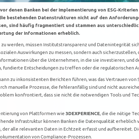
vor denen Banken bei der Implementierung von ESG-Kriterien
n die bestehenden Datenstrukturen nicht auf den Anforderunge
sen, sind häufig fragmentiert und stammen aus unterschiedlic
rtung der Informationen erheblich.
zu werden, müssen Institutstransparenz und Datenintegrität sic
sozialen Auswirkungen zu messen, sondern auch sicherzustellen, da
Informationen über die Unternehmen, in die sie investieren, und 
, fundierte Entscheidungen zu treffen oder die regulatorischen A
kann zu inkonsistenten Berichten führen, was das Vertrauen von 
urch manuelle Prozesse, die fehleranfällig sind und nicht ausrei
oblem konfrontiert, dass sie nicht die notwendigen Tools und Tec
entierung von Plattformen wie
3DEXPERIENCE
, die die nötige T
ehende Infrastruktur können Banken die Datenqualität erheblich 
s
, der alle relevanten Daten in Echtzeit erfasst und aufbereitet. 
 Dokumentation von Compliance-Prozessen.