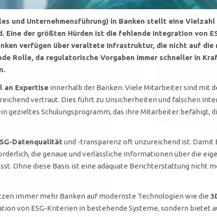
les und Unternehmensführung) in Banken stellt eine Vielzahl
d. Eine der größten Hürden ist die fehlende Integration von E
ken verfügen über veraltete Infrastruktur, die nicht auf di
nde Rolle, da regulatorische Vorgaben immer schneller in Kraf
n.
 an Expertise
innerhalb der Banken. Viele Mitarbeiter sind mit
eichend vertraut. Dies führt zu Unsicherheiten und falschen Inte
n gezieltes Schulungsprogramm, das ihre Mitarbeiter befähigt,
SG-Datenqualität
und -transparenz oft unzureichend ist. Damit
orderlich, die genaue und verlässliche Informationen über die ei
st. Ohne diese Basis ist eine adäquate Berichterstattung nicht 
tzen immer mehr Banken auf modernste Technologien wie die
3
ration von ESG-Kriterien in bestehende Systeme, sondern bietet 