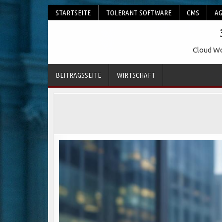
Skip
STARTSEITE
TOLERANT SOFTWARE
CMS
AG
to
content
Cloud Wo
BEITRAGSSEITE
WIRTSCHAFT