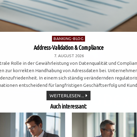
Posted
BANKING-BLOG
in
Address-Validation & Compliance
7. AUGUST 2026
ntrale Rolle in der Gewährleistung von Datenqualität und Complia
en zur korrekten Handhabung von Adressdaten bei. Unternehmen,
denzufriedenheit. In einem sich ständig verändernden regulatoris
ationen entscheidend für langfristigen Geschäftserfolg und Kun
ADDRESS-
WEITERLESEN ...
VALIDATION
&
Auch interessant:
COMPLIANCE