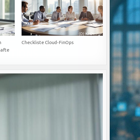
m
Checkliste Cloud-FinOps
afte