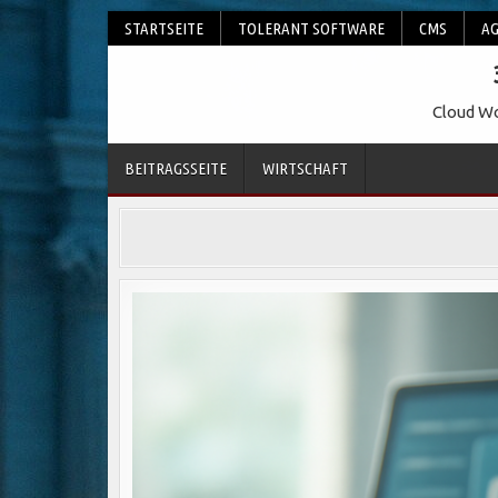
Skip
STARTSEITE
TOLERANT SOFTWARE
CMS
AG
to
content
Cloud Wo
BEITRAGSSEITE
WIRTSCHAFT