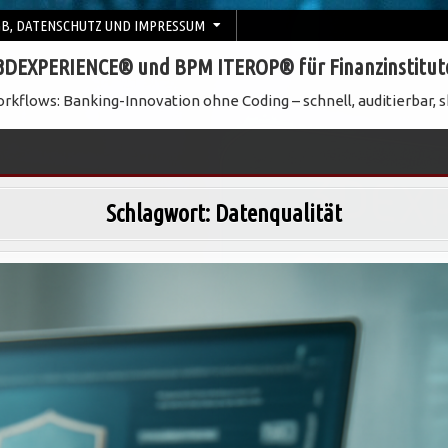
B, DATENSCHUTZ UND IMPRESSUM
3DEXPERIENCE® und BPM ITEROP® für Finanzinstitut
rkflows: Banking-Innovation ohne Coding – schnell, auditierbar, s
Schlagwort:
Datenqualität