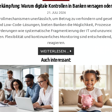
in
kämpfung: Warum digitale Kontrollen in Banken versagen oder 
21. JULI 2026
trollmechanismen unerlässlich, um Betrug zu verhindern und gese
 und Low-Code-Lösungen, bieten Banken die Möglichkeit, Prozesse 
derungen wie systematische Fragmentierung der IT und unzureich
 Flexibilität und kontinuierliches Monitoring sind entscheiden
reagieren.
BETRUGSBEKÄMPFUNG:
WEITERLESEN ...
WARUM
DIGITALE
Auch interessant:
KONTROLLEN
IN
BANKEN
VERSAGEN
ODER
BRILLIEREN