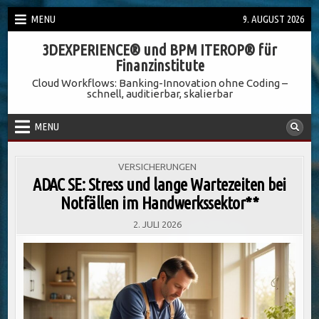
Skip
MENU
9. AUGUST 2026
to
3DEXPERIENCE® und BPM ITEROP® für
content
Finanzinstitute
Cloud Workflows: Banking-Innovation ohne Coding –
schnell, auditierbar, skalierbar
MENU
POSTED
VERSICHERUNGEN
IN
ADAC SE: Stress und lange Wartezeiten bei
Notfällen im Handwerkssektor**
2. JULI 2026