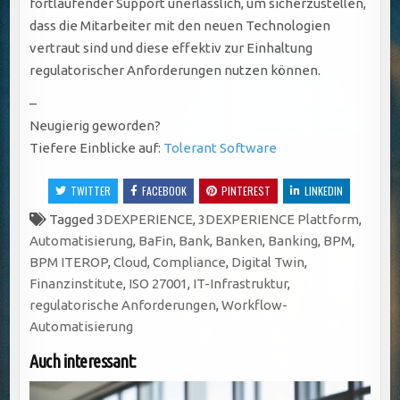
fortlaufender Support unerlässlich, um sicherzustellen,
dass die Mitarbeiter mit den neuen Technologien
vertraut sind und diese effektiv zur Einhaltung
regulatorischer Anforderungen nutzen können.
–
Neugierig geworden?
Tiefere Einblicke auf:
Tolerant Software
TWITTER
FACEBOOK
PINTEREST
LINKEDIN
Tagged
3DEXPERIENCE
,
3DEXPERIENCE Plattform
,
Automatisierung
,
BaFin
,
Bank
,
Banken
,
Banking
,
BPM
,
BPM ITEROP
,
Cloud
,
Compliance
,
Digital Twin
,
Finanzinstitute
,
ISO 27001
,
IT-Infrastruktur
,
regulatorische Anforderungen
,
Workflow-
Automatisierung
Auch interessant: