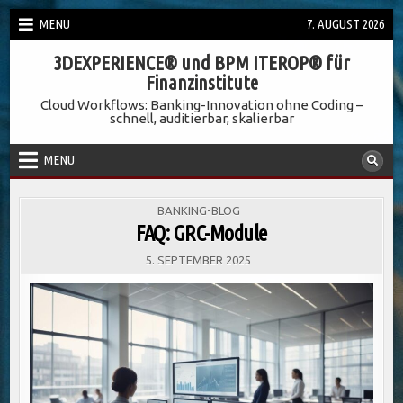
Skip
MENU
7. AUGUST 2026
to
3DEXPERIENCE® und BPM ITEROP® für
content
Finanzinstitute
Cloud Workflows: Banking-Innovation ohne Coding –
schnell, auditierbar, skalierbar
MENU
POSTED
BANKING-BLOG
IN
FAQ: GRC-Module
5. SEPTEMBER 2025