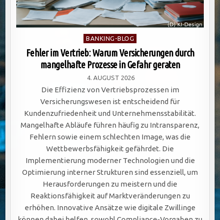
Posted
BANKING-BLOG
in
Fehler im Vertrieb: Warum Versicherungen durch
mangelhafte Prozesse in Gefahr geraten
4. AUGUST 2026
Die Effizienz von Vertriebsprozessen im
Versicherungswesen ist entscheidend für
Kundenzufriedenheit und Unternehmensstabilität.
Mangelhafte Abläufe führen häufig zu Intransparenz,
Fehlern sowie einem schlechten Image, was die
Wettbewerbsfähigkeit gefährdet. Die
Implementierung moderner Technologien und die
Optimierung interner Strukturen sind essenziell, um
Herausforderungen zu meistern und die
Reaktionsfähigkeit auf Marktveränderungen zu
erhöhen. Innovative Ansätze wie digitale Zwillinge
können dabei helfen, sowohl Compliance-Vorgaben zu