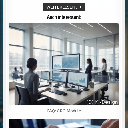
BETRUGSBEKÄMPFUNG:
WEITERLESEN ...
WARUM
DIGITALE
Auch interessant:
KONTROLLEN
IN
BANKEN
VERSAGEN
ODER
BRILLIEREN
FAQ: GRC-Module