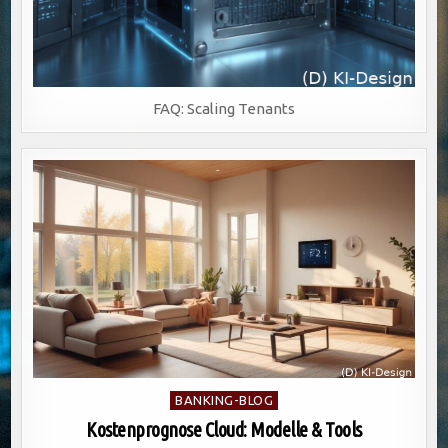
FAQ: Scaling Tenants
Posted
BANKING-BLOG
in
Kostenprognose Cloud: Modelle & Tools