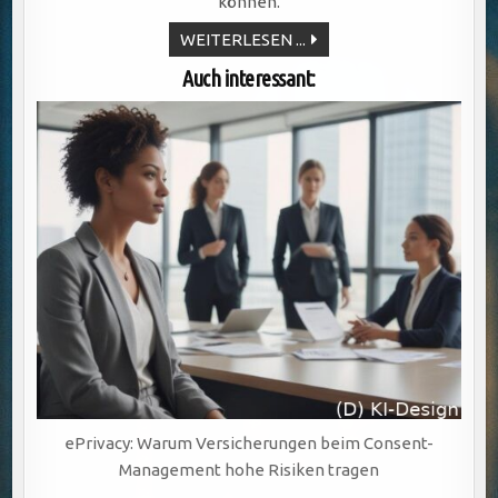
können.
API-
WEITERLESEN ...
FIRST
&
Auch interessant:
OPEN
BANKING
ePrivacy: Warum Versicherungen beim Consent-
Management hohe Risiken tragen