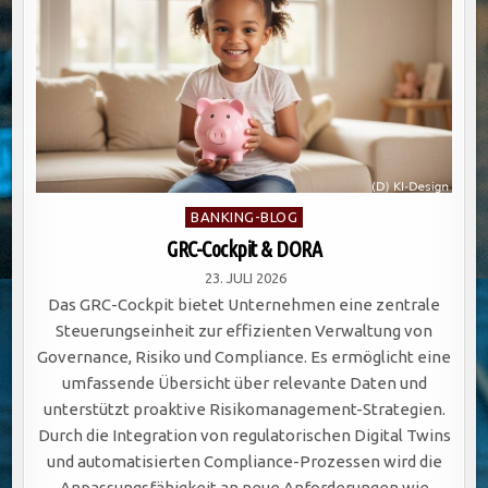
Posted
BANKING-BLOG
in
GRC-Cockpit & DORA
23. JULI 2026
Das GRC-Cockpit bietet Unternehmen eine zentrale
Steuerungseinheit zur effizienten Verwaltung von
Governance, Risiko und Compliance. Es ermöglicht eine
umfassende Übersicht über relevante Daten und
unterstützt proaktive Risikomanagement-Strategien.
Durch die Integration von regulatorischen Digital Twins
und automatisierten Compliance-Prozessen wird die
Anpassungsfähigkeit an neue Anforderungen wie