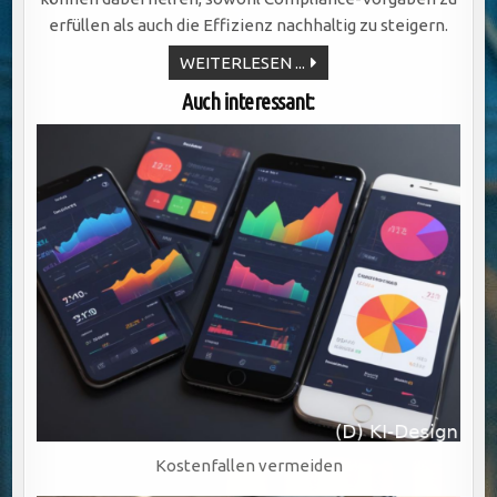
erfüllen als auch die Effizienz nachhaltig zu steigern.
FEHLER
WEITERLESEN ...
IM
VERTRIEB:
Auch interessant:
WARUM
VERSICHERUNGEN
DURCH
MANGELHAFTE
PROZESSE
IN
GEFAHR
GERATEN
Kostenfallen vermeiden