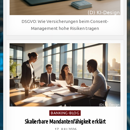
DSGVO: Wie Versicherungen beim Consent-
Management hohe Risiken tragen
Posted
BANKING-BLOG
in
Skalierbare Mandantenfähigkeit erklärt
17. JULI 2026