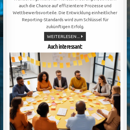
auch die Chance auf effizientere Prozesse und
Wettbewerbsvorteile. Die Entwicklung einheitlicher
Reporting-Standards wird zum Schlüssel für
zukünftigen Erfolg.
REPORTING-
WEITERLESEN ...
FLUT
IN
Auch interessant:
VERSICHERUNGEN:
WARUM
SIE
ZUM
INNOVATIONSTREIBER
WIRD