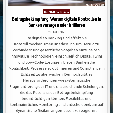
Posted
BANKING-BLOG
in
Betrugsbekämpfung: Warum digitale Kontrollen in
Banken versagen oder brillieren
21. JULI 2026
Im digitalen Banking sind effektive
Kontrollmechanismen unerlässlich, um Betrug zu
verhindern und gesetzliche Vorgaben einzuhalten.
Innovative Technologien, einschließlich Digital Twins
und Low-Code-Lösungen, bieten Banken die
Möglichkeit, Prozesse zu optimieren und Compliance in
Echtzeit zu überwachen. Dennoch gibt es
Herausforderungen wie systematische
Fragmentierung der IT und unzureichende Schulungen,
die das Potenzial der Betrugsbekämpfung
beeinträchtigen können. Flexibilität und
kontinuierliches Monitoring sind entscheidend, um auf
dynamische Risiken angemessen zu reagieren.