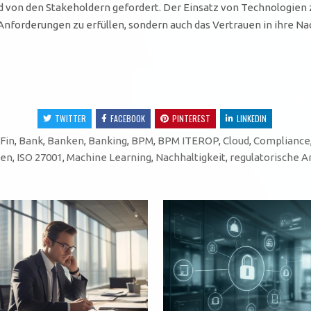
von den Stakeholdern gefordert. Der Einsatz von Technologien 
nforderungen zu erfüllen, sondern auch das Vertrauen in ihre Nach
TWITTER
FACEBOOK
PINTEREST
LINKEDIN
Fin
,
Bank
,
Banken
,
Banking
,
BPM
,
BPM ITEROP
,
Cloud
,
Compliance
nen
,
ISO 27001
,
Machine Learning
,
Nachhaltigkeit
,
regulatorische 