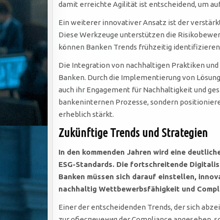
damit erreichte Agilität ist entscheidend, um a
Ein weiterer innovativer Ansatz ist der verstär
Diese Werkzeuge unterstützen die Risikobewertu
können Banken Trends frühzeitig identifizieren
Die Integration von nachhaltigen Praktiken und
Banken. Durch die Implementierung von Lösun
auch ihr Engagement für Nachhaltigkeit und gese
bankeninternen Prozesse, sondern positionieren
erheblich stärkt.
Zukünftige Trends und Strategien
In den kommenden Jahren wird eine deutlich
ESG-Standards. Die fortschreitende Digitali
Banken müssen sich darauf einstellen, innova
nachhaltig Wettbewerbsfähigkeit und Compli
Einer der entscheidenden Trends, der sich abze
zur обеспечения der Compliance angesehen, so