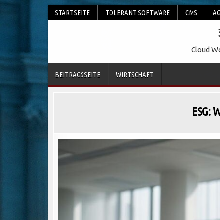
Skip
STARTSEITE
TOLERANT SOFTWARE
CMS
AG
to
content
Cloud Wo
BEITRAGSSEITE
WIRTSCHAFT
ESG: 