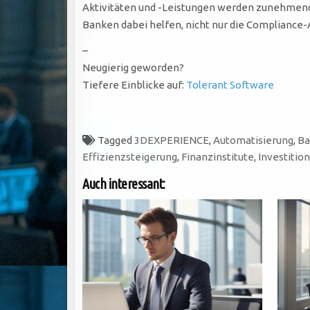
Aktivitäten und -Leistungen werden zunehmend 
Banken dabei helfen, nicht nur die Compliance-A
–
Neugierig geworden?
Tiefere Einblicke auf:
Tolerant Software
Tagged
3DEXPERIENCE
,
Automatisierung
,
Ba
Effizienzsteigerung
,
Finanzinstitute
,
Investitio
Auch interessant: