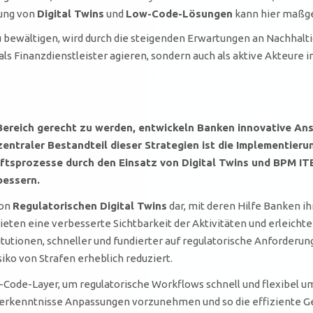
nung von
Digital Twins
und
Low-Code-Lösungen
kann hier maßgeb
 bewältigen, wird durch die steigenden Erwartungen an Nachhalti
als Finanzdienstleister agieren, sondern auch als aktive Akteure 
reich gerecht zu werden, entwickeln Banken innovative Ansä
entraler Bestandteil dieser Strategien ist die Implementier
äftsprozesse durch den Einsatz von
Digital Twins
und
BPM IT
bessern.
von
Regulatorischen Digital Twins
dar, mit deren Hilfe Banken i
eten eine verbesserte Sichtbarkeit der Aktivitäten und erleichte
tutionen, schneller und fundierter auf regulatorische Anforderung
iko von Strafen erheblich reduziert.
-Code-Layer, um regulatorische Workflows schnell und flexibel u
rkenntnisse Anpassungen vorzunehmen und so die effiziente Ges