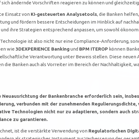
uf sich ändernde Vorschriften reagieren zu können und gleichzeit
kte Einsatz von
KI-gesteuerten Analysetools
, die Banken helfen
ng und fördern bessere Entscheidungen im Hinblick auf nachhalt
 und ihre Strategien entsprechend anpassen, um sowohl ökonomis
 Technologie ist also nicht nur eine Compliance-Anforderung, son
gen wie
3DEXPERIENCE Banking
und
BPM ITEROP
können Banken 
llschaftliche Verantwortung unter Beweis stellen. Diese neuen An
 die Banken auch als Vorreiter im Bereich der Nachhaltigkeit, w
e Neuausrichtung der Bankenbranche erforderlich sein, insbe
sierung, verbunden mit der zunehmenden Regulierungsdichte, 
tive Technologien nicht nur zu adaptieren, sondern auch stra
ance zu garantieren.
ichnet, ist die verstärkte Verwendung von
Regulatorischen Digit
ndern als strategisches Instrument zur Verbesserung des gesam