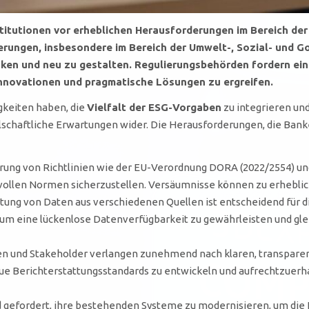
titutionen vor erheblichen Herausforderungen im Bereich de
erungen, insbesondere im Bereich der
Umwelt-, Sozial- und G
nken und neu zu gestalten. Regulierungsbehörden fordern eine
Innovationen
und pragmatische Lösungen zu ergreifen.
gkeiten haben, die
Vielfalt der ESG-Vorgaben
zu integrieren un
llschaftliche Erwartungen wider. Die Herausforderungen, die Ban
rung von Richtlinien wie der EU-Verordnung DORA (2022/2554) und 
hsvollen Normen sicherzustellen. Versäumnisse können zu erheblic
tung von Daten aus verschiedenen Quellen ist entscheidend für 
um eine lückenlose Datenverfügbarkeit zu gewährleisten und gl
 und Stakeholder verlangen zunehmend nach klaren, transparent
e Berichterstattungsstandards zu entwickeln und aufrechtzuerha
 gefordert, ihre bestehenden Systeme zu modernisieren, um die