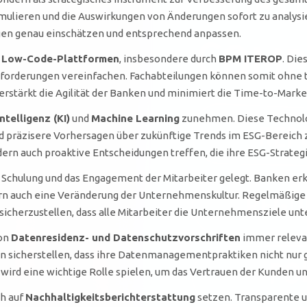
imulieren und die Auswirkungen von Änderungen sofort zu analy
gen genau einschätzen und entsprechend anpassen.
n
Low-Code-Plattformen
, insbesondere durch
BPM ITEROP
. Die
forderungen vereinfachen. Fachabteilungen können somit ohne
erstärkt die Agilität der Banken und minimiert die Time-to-Mark
ntelligenz (KI)
und
Machine Learning
zunehmen. Diese Technolo
präzisere Vorhersagen über zukünftige Trends im ESG-Bereich zu
ern auch proaktive Entscheidungen treffen, die ihre ESG-Strateg
e Schulung und das Engagement der Mitarbeiter gelegt. Banken er
dern auch eine Veränderung der Unternehmenskultur. Regelmäßig
icherzustellen, dass alle Mitarbeiter die Unternehmensziele un
von
Datenresidenz- und Datenschutzvorschriften
immer releva
 sicherstellen, dass ihre Datenmanagementpraktiken nicht nur g
wird eine wichtige Rolle spielen, um das Vertrauen der Kunden u
ch auf
Nachhaltigkeitsberichterstattung
setzen. Transparente u