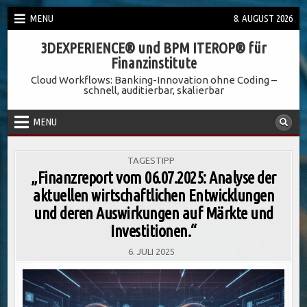
Skip
MENU
8. AUGUST 2026
to
3DEXPERIENCE® und BPM ITEROP® für
content
Finanzinstitute
Cloud Workflows: Banking-Innovation ohne Coding –
schnell, auditierbar, skalierbar
MENU
POSTED
TAGESTIPP
IN
„Finanzreport vom 06.07.2025: Analyse der
aktuellen wirtschaftlichen Entwicklungen
und deren Auswirkungen auf Märkte und
Investitionen.“
6. JULI 2025