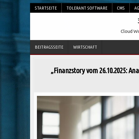
Skip
STARTSEITE
TOLERANT SOFTWARE
CMS
AG
to
content
Cloud Wo
BEITRAGSSEITE
WIRTSCHAFT
„Finanzstory vom 26.10.2025: Ana