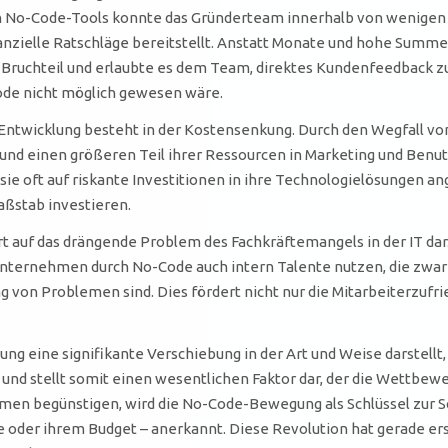
on No-Code-Tools konnte das Gründerteam innerhalb von wenigen
nanzielle Ratschläge bereitstellt. Anstatt Monate und hohe Summe
Bruchteil und erlaubte es dem Team, direktes Kundenfeedback zu
Code nicht möglich gewesen wäre.
-Entwicklung besteht in der Kostensenkung. Durch den Wegfall v
und einen größeren Teil ihrer Ressourcen in Marketing und Benut
a sie oft auf riskante Investitionen in ihre Technologielösungen 
aßstab investieren.
t auf das drängende Problem des Fachkräftemangels in der IT dar
nternehmen durch No-Code auch intern Talente nutzen, die zwar
ng von Problemen sind. Dies fördert nicht nur die Mitarbeiterzufr
ung eine signifikante Verschiebung in der Art und Weise darstell
on und stellt somit einen wesentlichen Faktor dar, der die Wettb
men begünstigen, wird die No-Code-Bewegung als Schlüssel zur 
e oder ihrem Budget – anerkannt. Diese Revolution hat gerade 