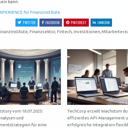
sein kann.
XPERIENCE für Finanzinstitute.
TWITTER
FACEBOOK
PINTEREST
LINKEDIN
inanzinstitute
,
Finanzsektor
,
Fintech
,
Investitionen
,
Mitarbeiterz
zstory vom 18.07.2025:
TechCorp erzielt Wachstum du
nalysen und
effizientes API-Management 
mentstrategien für eine
erfolgreiche Integration flexibl