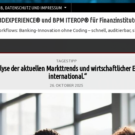
B, DATENSCHUTZ UND IMPRESSUM
3DEXPERIENCE® und BPM ITEROP® für Finanzinstitut
rkflows: Banking-Innovation ohne Coding – schnell, auditierbar, s
POSTED
TAGESTIPP
IN
lyse der aktuellen Markttrends und wirtschaftlicher
international.“
26. OKTOBER 2025