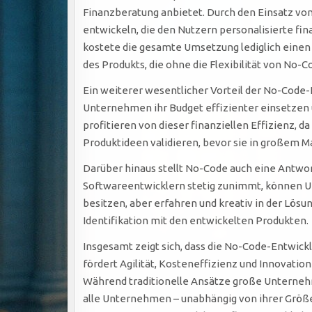
Finanzberatung anbietet. Durch den Einsatz v
entwickeln, die den Nutzern personalisierte fi
kostete die gesamte Umsetzung lediglich einen 
des Produkts, die ohne die Flexibilität von No-
Ein weiterer wesentlicher Vorteil der No-Code
Unternehmen ihr Budget effizienter einsetzen 
profitieren von dieser finanziellen Effizienz, d
Produktideen validieren, bevor sie in großem M
Darüber hinaus stellt No-Code auch eine Antwor
Softwareentwicklern stetig zunimmt, können U
besitzen, aber erfahren und kreativ in der Lösu
Identifikation mit den entwickelten Produkten.
Insgesamt zeigt sich, dass die No-Code-Entwickl
fördert Agilität, Kosteneffizienz und Innovati
Während traditionelle Ansätze große Unterneh
alle Unternehmen – unabhängig von ihrer Größ