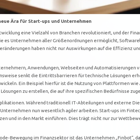
 neue Ära für Start-ups und Unternehmen
ntwicklung eine Vielzahl von Branchen revolutioniert, und der Fi
die es Unternehmen aller Größenordnungen ermöglicht, Softwar
eränderungen haben nicht nur Auswirkungen auf die Effizienz un
ernehmern, Anwendungen, Webseiten und Automatisierungen vis
sweise senkt die Eintrittsbarrieren für technische Lösungen erheb
twickeln. Ein Beispiel hierfür ist die Nutzung von Plattformen wie 
ungen zu erstellen, die auf ihre spezifischen Bedürfnisse zuge
plikationen. Während traditionell IT-Abteilungen und externe Die
ternehmen nun wesentlich agiler arbeiten. Start-ups im Fintec
en und in den Markt einführen. Dies trägt nicht nur zur Wettbewe
-Code-Bewegung im Finanzsektor ist das Unternehmen „Finbot“, da