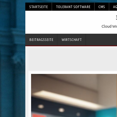
Skip
STARTSEITE
TOLERANT SOFTWARE
CMS
AG
to
content
Cloud Wo
BEITRAGSSEITE
WIRTSCHAFT