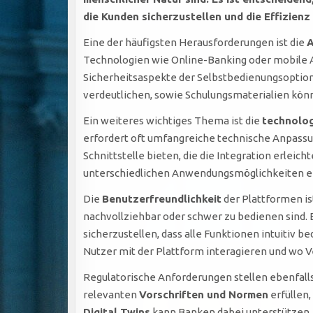
die Kunden sicherzustellen und die Effizien
Eine der häufigsten Herausforderungen ist die
A
Technologien wie Online-Banking oder mobile 
Sicherheitsaspekte der Selbstbedienungsoption
verdeutlichen, sowie Schulungsmaterialien kön
Ein weiteres wichtiges Thema ist die
technolog
erfordert oft umfangreiche technische Anpass
Schnittstelle bieten, die die Integration erleic
unterschiedlichen Anwendungsmöglichkeiten er
Die
Benutzerfreundlichkeit
der Plattformen ist
nachvollziehbar oder schwer zu bedienen sind. 
sicherzustellen, dass alle Funktionen intuitiv 
Nutzer mit der Plattform interagieren und wo 
Regulatorische Anforderungen stellen ebenfalls
relevanten
Vorschriften und Normen
erfüllen
Digital Twins
kann Banken dabei unterstützen, 