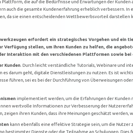
 Plattform, die auf die Bedürfnisse und Erwartungen der Kunden a
dern auch die gesamte Kundenerfahrung erheblich verbessern. In
n, da sie einen entscheidenden Wettbewerbsvorteil darstellen 
werkzeugen erfordert ein strategisches Vorgehen und ein tie
ur Verfügung stellen, um ihren Kunden zu helfen, die angebo
der Interaktion mit den verschiedenen Plattformen sowie be
er Kunden
. Durch leicht verständliche Tutorials, Webinare und 
es darum geht, digitale Dienstleistungen zu nutzen. Es ist wichti
ozesse führen, sei es bei der Durchführung von Überweisungen od
anismen
implementiert werden, um die Erfahrungen der Kunden 
en wertvolle Informationen zur Verbesserung der Nutzererfahru
, zeigen ihren Kunden, dass ihre Meinungen geschätzt werden, was
nten
kann ebenfalls eine effektive Strategie sein, um die Nutzer
ng bestimmter Dienste oder die Teilnahme an Schulungen. Dies för