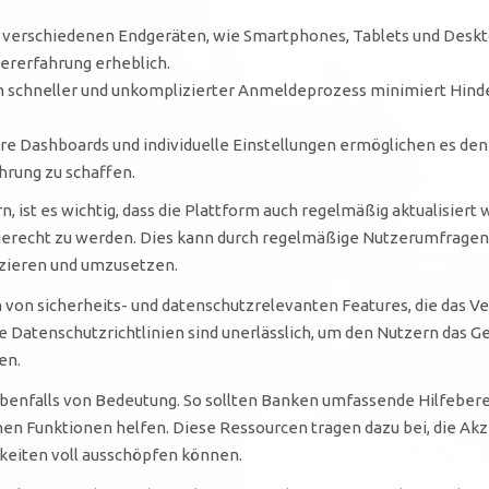
f verschiedenen Endgeräten, wie Smartphones, Tablets und Deskt
zererfahrung erheblich.
n schneller und unkomplizierter Anmeldeprozess minimiert Hinde
e Dashboards und individuelle Einstellungen ermöglichen es den
ahrung zu schaffen.
, ist es wichtig, dass die Plattform auch regelmäßig aktualisier
gerecht zu werden. Dies kann durch regelmäßige Nutzerumfrage
izieren und umzusetzen.
on von sicherheits- und datenschutzrelevanten Features, die das V
 Datenschutzrichtlinien sind unerlässlich, um den Nutzern das Ge
en.
benfalls von Bedeutung. So sollten Banken umfassende Hilfebereic
nen Funktionen helfen. Diese Ressourcen tragen dazu bei, die Ak
hkeiten voll ausschöpfen können.