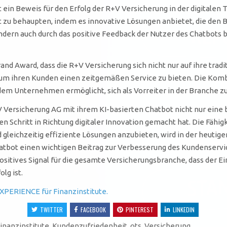
ein Beweis für den Erfolg der R+V Versicherung in der digitalen
t zu behaupten, indem es innovative Lösungen anbietet, die den 
ondern auch durch das positive Feedback der Nutzer des Chatbots b
d Award, dass die R+V Versicherung sich nicht nur auf ihre tradi
n, um ihren Kunden einen zeitgemäßen Service zu bieten. Die Kom
m Unternehmen ermöglicht, sich als Vorreiter in der Branche zu
+V Versicherung AG mit ihrem KI-basierten Chatbot nicht nur ei
n Schritt in Richtung digitaler Innovation gemacht hat. Die Fähig
 gleichzeitig effiziente Lösungen anzubieten, wird in der heutig
atbot einen wichtigen Beitrag zur Verbesserung des Kundenservice
ositives Signal für die gesamte Versicherungsbranche, dass der 
lg ist.
XPERIENCE für Finanzinstitute.
TWITTER
FACEBOOK
PINTEREST
LINKEDIN
inanzinstitute
,
Kundenzufriedenheit
,
ots
,
Versicherung