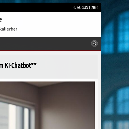
6. AUGUST 2026
e
kalierbar
m KI-Chatbot**