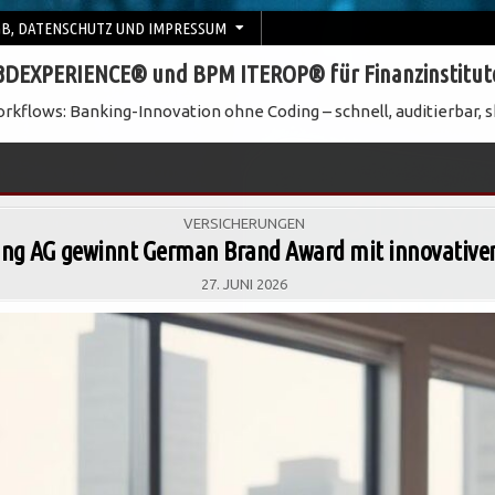
B, DATENSCHUTZ UND IMPRESSUM
3DEXPERIENCE® und BPM ITEROP® für Finanzinstitut
rkflows: Banking-Innovation ohne Coding – schnell, auditierbar, s
POSTED
VERSICHERUNGEN
IN
ung AG gewinnt German Brand Award mit innovative
27. JUNI 2026