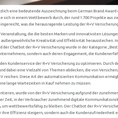
zlich eine bedeutende Auszeichnung beim German Brand Award erh
 sich in einem Wettbewerb durch, der rund 1.700 Projekte aus z
ngereicht, was die herausragende Leistung der R+V Versicherung
ranstaltung, die die besten Marken und innovativsten Lösungen i
hre außergewöhnliche Kreativität und Effektivität herausstechen.
und der Chatbot der R+V Versicherung wurde in der Kategorie „Best
es Unternehmens, sondern auch deren Engagement, die Kundenerf
den Kundenservice der R+V Versicherung zu optimieren. Durch de
und dabei eine Vielzahl von Themen abdecken, die von Versicheru
V reichen. Diese Art der automatisierten Kommunikation ermöglic
 ohne lange Wartezeiten in Kauf nehmen zu müssen.
entieren, wurde von der R+V Versicherung aufgrund der zunehme
ner Zeit, in der Verbraucher zunehmend digitale Kommunikations
n, um wettbewerbsfähig zu bleiben. Der Chatbot der R+V Versicher
 ihre Effizienz steigern, sondern auch die Kundenzufriedenheit