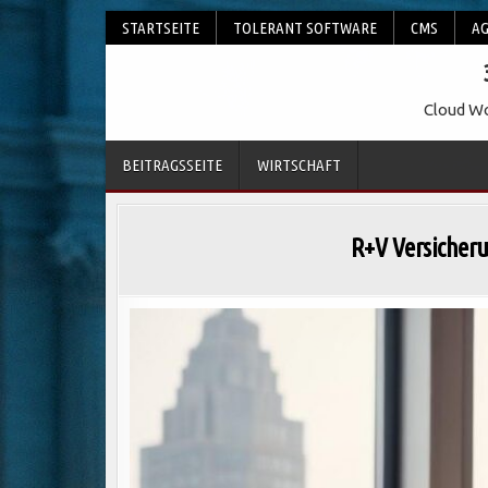
Skip
STARTSEITE
TOLERANT SOFTWARE
CMS
AG
to
content
Cloud Wo
BEITRAGSSEITE
WIRTSCHAFT
R+V Versicher