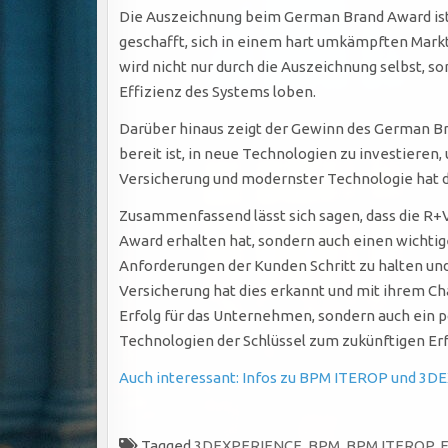
Die Auszeichnung beim German Brand Award ist 
geschafft, sich in einem hart umkämpften Mark
wird nicht nur durch die Auszeichnung selbst, s
Effizienz des Systems loben.
Darüber hinaus zeigt der Gewinn des German Bran
bereit ist, in neue Technologien zu investiere
Versicherung und modernster Technologie hat de
Zusammenfassend lässt sich sagen, dass die R
Award erhalten hat, sondern auch einen wichtige
Anforderungen der Kunden Schritt zu halten und
Versicherung hat dies erkannt und mit ihrem Ch
Erfolg für das Unternehmen, sondern auch ein p
Technologien der Schlüssel zum zukünftigen Erfo
Auch interessant: Infos zu BPM ITEROP und 3DE
Tagged
3DEXPERIENCE
,
BPM
,
BPM ITEROP
,
F