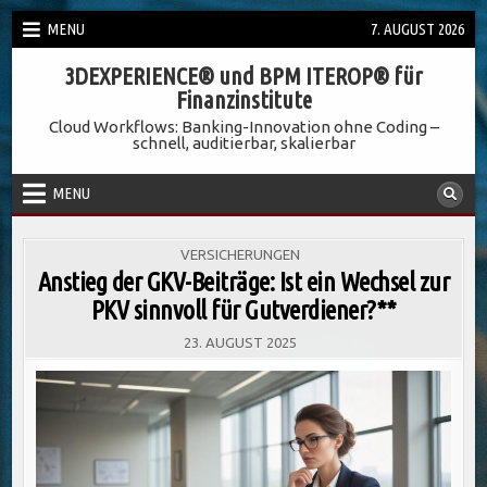
Skip
MENU
7. AUGUST 2026
to
3DEXPERIENCE® und BPM ITEROP® für
content
Finanzinstitute
Cloud Workflows: Banking-Innovation ohne Coding –
schnell, auditierbar, skalierbar
MENU
POSTED
VERSICHERUNGEN
IN
Anstieg der GKV-Beiträge: Ist ein Wechsel zur
PKV sinnvoll für Gutverdiener?**
23. AUGUST 2025