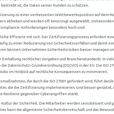
 bestrebt ist, die Daten seiner Kunden zu schützen.
tifizierung zu einer verbesserten Wettbewerbsposition auf dem M
rbern abheben und werden oft bevorzugt ausgewählt, insbesonde
Compliance-Anforderungen besonders hoch sind.
bliche Effizienz mit sich. Der Zertifizierungsprozess erfordert 
äufig zu einer Reduzierung von Sicherheitsvorfällen und damit e
rfahren können Unternehmen Sicherheitsrisiken besser managen u
der Einhaltung rechtlicher Vorgaben und Branchenstandards. In vi
 die Datenschutz-Grundverordnung (DSGVO) in der EU. Die ISO 2700
Risiko im Hinblick auf rechtliche Konsequenzen zu minimieren.
tsmaßnahmen, die durch die ISO 27001 gefordert wird, führt darü
er, die die Zertifizierung implementieren, sind besser gerüstet,
ige Resilienz gegenüber Cyberangriffen stärkt.
e Kultur der Sicherheit. Die Mitarbeiter werden sensibilisiert und
ies kann die allgemeine Sicherheitsbereitschaft und das Bewu