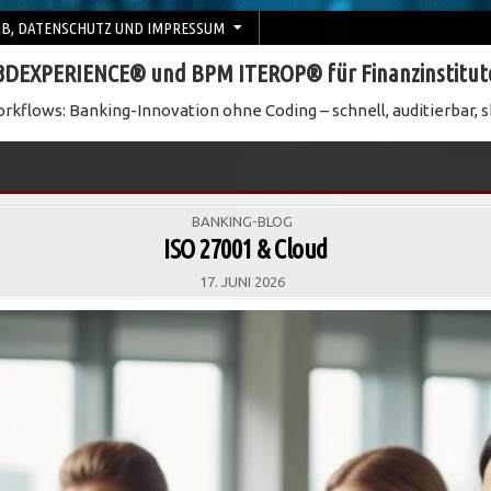
B, DATENSCHUTZ UND IMPRESSUM
3DEXPERIENCE® und BPM ITEROP® für Finanzinstitut
rkflows: Banking-Innovation ohne Coding – schnell, auditierbar, s
POSTED
BANKING-BLOG
IN
ISO 27001 & Cloud
17. JUNI 2026