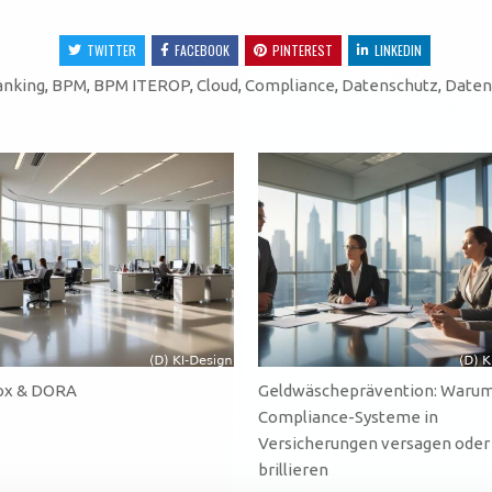
TWITTER
FACEBOOK
PINTEREST
LINKEDIN
anking
,
BPM
,
BPM ITEROP
,
Cloud
,
Compliance
,
Datenschutz
,
Daten
ox & DORA
Geldwäscheprävention: Waru
Compliance-Systeme in
Versicherungen versagen oder
brillieren