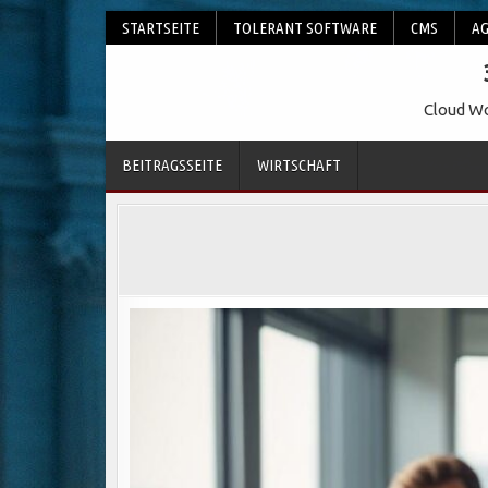
Skip
STARTSEITE
TOLERANT SOFTWARE
CMS
AG
to
content
Cloud Wo
BEITRAGSSEITE
WIRTSCHAFT