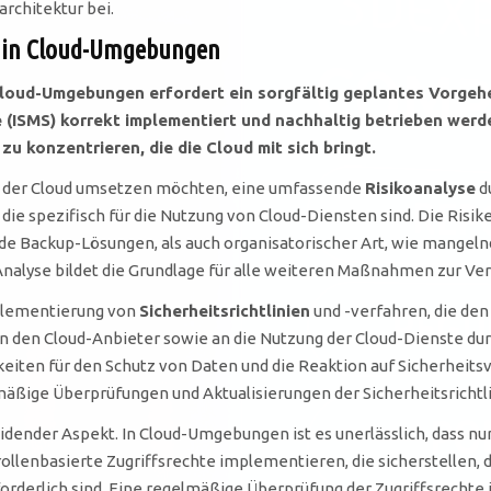
architektur bei.
s in Cloud-Umgebungen
loud-Umgebungen erfordert ein sorgfältig geplantes Vorgehen
SMS) korrekt implementiert und nachhaltig betrieben werden.
u konzentrieren, die die Cloud mit sich bringt.
in der Cloud umsetzen möchten, eine umfassende
Risikoanalyse
d
, die spezifisch für die Nutzung von Cloud-Diensten sind. Die Ris
e Backup-Lösungen, als auch organisatorischer Art, wie mangelnd
Analyse bildet die Grundlage für alle weiteren Maßnahmen zur Ve
Implementierung von
Sicherheitsrichtlinien
und -verfahren, die de
an den Cloud-Anbieter sowie an die Nutzung der Cloud-Dienste du
keiten für den Schutz von Daten und die Reaktion auf Sicherheitsv
ige Überprüfungen und Aktualisierungen der Sicherheitsrichtlini
idender Aspekt. In Cloud-Umgebungen ist es unerlässlich, dass nu
llenbasierte Zugriffsrechte implementieren, die sicherstellen, 
forderlich sind. Eine regelmäßige Überprüfung der Zugriffsrechte 