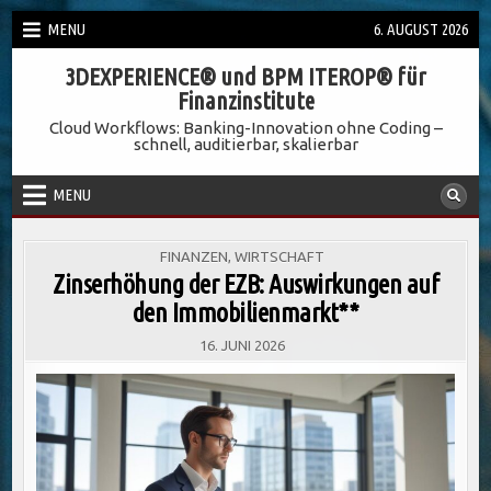
Skip
MENU
6. AUGUST 2026
to
3DEXPERIENCE® und BPM ITEROP® für
content
Finanzinstitute
Cloud Workflows: Banking-Innovation ohne Coding –
schnell, auditierbar, skalierbar
MENU
POSTED
FINANZEN
,
WIRTSCHAFT
IN
Zinserhöhung der EZB: Auswirkungen auf
den Immobilienmarkt**
16. JUNI 2026