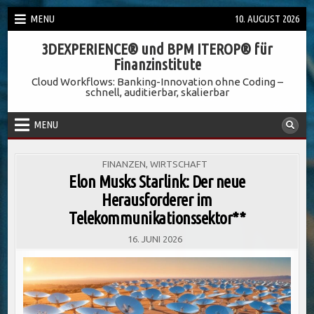
Skip
MENU
10. AUGUST 2026
to
3DEXPERIENCE® und BPM ITEROP® für
content
Finanzinstitute
Cloud Workflows: Banking-Innovation ohne Coding –
schnell, auditierbar, skalierbar
MENU
POSTED
FINANZEN
,
WIRTSCHAFT
IN
Elon Musks Starlink: Der neue
Herausforderer im
Telekommunikationssektor**
16. JUNI 2026