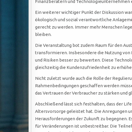
Finanzberatern und Technologieunternehmen er
Ein weiterer wichtiger Punkt der Diskussion war
ökologisch und sozial verantwortliche Anlage
gerecht zu werden. Immer mehr Menschen legen 
bleiben.
Die Veranstaltung bot zudem Raum für den Austa
transformieren. Insbesondere die Nutzung von K
und Risiken besser zu bewerten. Diese Technolo
gleichzeitig die Kundenzufriedenheit zu erhöhe
Nicht zuletzt wurde auch die Rolle der Regulier
Rahmenbedingungen geschaffen werden müssen, 
das Vertrauen der Verbraucher zu stärken und gl
Abschließend lässt sich festhalten, dass der Lif
Altersvorsorge geleistet hat. Die Anregungen u
Herausforderungen der Zukunft zu begegnen. Es
für Veränderungen ist unbestreitbar. Die Teilneh