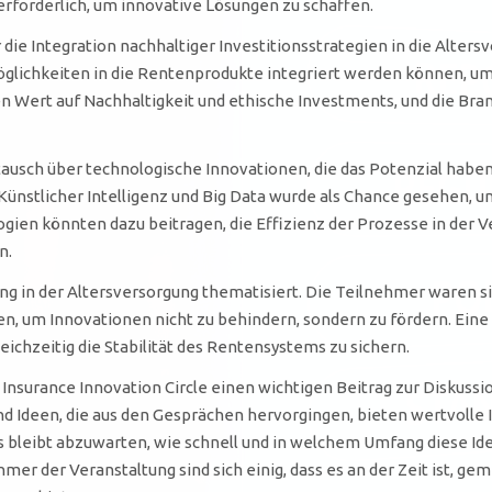
forderlich, um innovative Lösungen zu schaffen.
 die Integration nachhaltiger Investitionsstrategien in die Alter
möglichkeiten in die Rentenprodukte integriert werden können, 
Wert auf Nachhaltigkeit und ethische Investments, und die Bran
usch über technologische Innovationen, die das Potenzial haben
ünstlicher Intelligenz und Big Data wurde als Chance gesehen, 
gien könnten dazu beitragen, die Effizienz der Prozesse in der 
n.
ung in der Altersversorgung thematisiert. Die Teilnehmer waren si
um Innovationen nicht zu behindern, sondern zu fördern. Eine p
eichzeitig die Stabilität des Rentensystems zu sichern.
e Insurance Innovation Circle einen wichtigen Beitrag zur Diskussi
nd Ideen, die aus den Gesprächen hervorgingen, bieten wertvolle 
 bleibt abzuwarten, wie schnell und in welchem Umfang diese I
mer der Veranstaltung sind sich einig, dass es an der Zeit ist, g