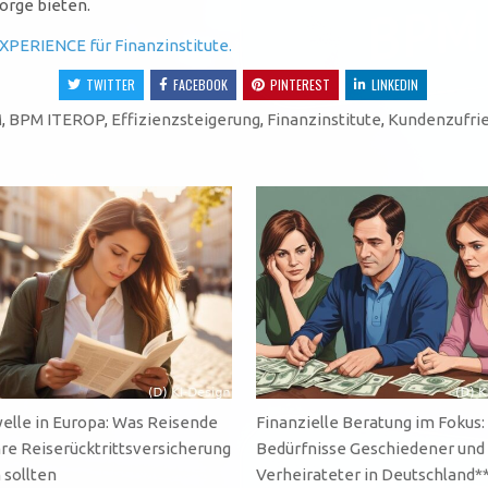
orge bieten.
XPERIENCE für Finanzinstitute.
TWITTER
FACEBOOK
PINTEREST
LINKEDIN
M
,
BPM ITEROP
,
Effizienzsteigerung
,
Finanzinstitute
,
Kundenzufri
elle in Europa: Was Reisende
Finanzielle Beratung im Fokus:
hre Reiserücktrittsversicherung
Bedürfnisse Geschiedener und
 sollten
Verheirateter in Deutschland*