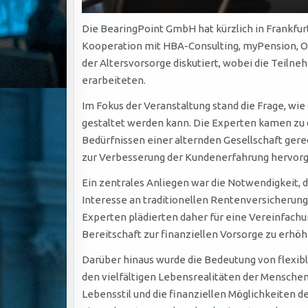
Die BearingPoint GmbH hat kürzlich in Frankfur
Kooperation mit HBA-Consulting, myPension, 
der Altersvorsorge diskutiert, wobei die Teil
erarbeiteten.
Im Fokus der Veranstaltung stand die Frage, wi
gestaltet werden kann. Die Experten kamen zu 
Bedürfnissen einer alternden Gesellschaft gerec
zur Verbesserung der Kundenerfahrung hervor
Ein zentrales Anliegen war die Notwendigkeit, d
Interesse an traditionellen Rentenversicherun
Experten plädierten daher für eine Vereinfachu
Bereitschaft zur finanziellen Vorsorge zu erhöh
Darüber hinaus wurde die Bedeutung von flexibl
den vielfältigen Lebensrealitäten der Mensche
Lebensstil und die finanziellen Möglichkeiten 