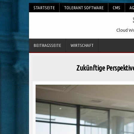
Skip
STARTSEITE
TOLERANT SOFTWARE
CMS
AG
to
content
Cloud Wo
BEITRAGSSEITE
WIRTSCHAFT
Zukünftige Perspektive