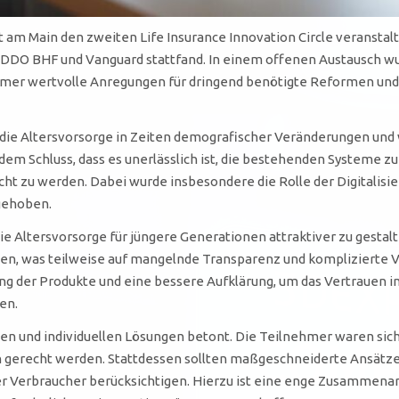
t am Main den zweiten Life Insurance Innovation Circle veransta
ODDO BHF und Vanguard stattfand. In einem offenen Austausch 
nehmer wertvolle Anregungen für dringend benötigte Reformen u
e die Altersvorsorge in Zeiten demografischer Veränderungen und 
dem Schluss, dass es unerlässlich ist, die bestehenden Systeme 
ht zu werden. Dabei wurde insbesondere die Rolle der Digitalisier
gehoben.
ie Altersvorsorge für jüngere Generationen attraktiver zu gestal
gen, was teilweise auf mangelnde Transparenz und komplizierte V
ng der Produkte und eine bessere Aufklärung, um das Vertrauen in
en.
en und individuellen Lösungen betont. Die Teilnehmer waren sich 
n gerecht werden. Stattdessen sollten maßgeschneiderte Ansätze
der Verbraucher berücksichtigen. Hierzu ist eine enge Zusammena