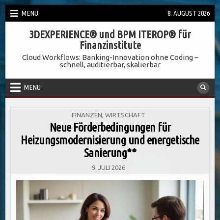
Skip
MENU
8. AUGUST 2026
to
3DEXPERIENCE® und BPM ITEROP® für
content
Finanzinstitute
Cloud Workflows: Banking-Innovation ohne Coding –
schnell, auditierbar, skalierbar
MENU
POSTED
FINANZEN
,
WIRTSCHAFT
IN
Neue Förderbedingungen für
Heizungsmodernisierung und energetische
Sanierung**
9. JULI 2026