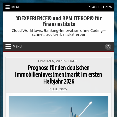
Skip
MENU
9. AUGUST 2026
to
3DEXPERIENCE® und BPM ITEROP® für
content
Finanzinstitute
Cloud Workflows: Banking-Innovation ohne Coding –
schnell, auditierbar, skalierbar
MENU
POSTED
FINANZEN
,
WIRTSCHAFT
IN
Prognose für den deutschen
Immobilieninvestmentmarkt im ersten
Halbjahr 2026
7. JULI 2026