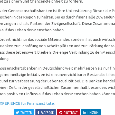
d zu sichern und Chancengleichheit zu fördern.
der Genossenschaftsbanken ist ihre Unterstützung für soziale P
hen in der Region zu helfen. Sei es durch finanzielle Zuwendun
n zeigen sich als Partner der Zivilgesellschaft. Diese Zusammen
uss auf das Leben der Menschen haben.
rt nicht nur das soziale Miteinander, sondern hat auch wirtscha
Banken zur Schaffung von Arbeitsplätzen und zur Stärkung der regi
dass diese lebenswert bleiben. Die enge Verbindung zu den Mens
klung.
ossenschaftsbanken in Deutschland weit mehr leisten als nur fin
emeinnützige Initiativen ist ein unverzichtbarer Bestandteil ihrer
 und zur Verbesserung der Lebensqualität bei. Die Banken handeln
einer Zeit, in der gesellschaftlicher Zusammenhalt besonders wic
ionen positiven Einfluss auf das Leben der Menschen haben können
XPERIENCE für Finanzinstitute.
TWITTER
FACEBOOK
PINTEREST
LINKEDIN