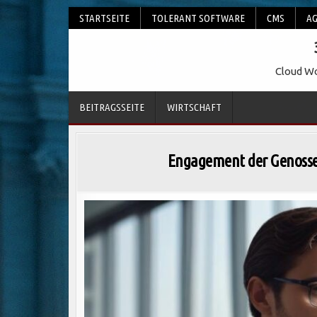
Skip
STARTSEITE
TOLERANT SOFTWARE
CMS
AG
to
content
Cloud Wo
BEITRAGSSEITE
WIRTSCHAFT
Engagement der Genossen