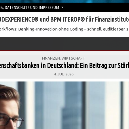
B, DATENSCHUTZ UND IMPRESSUM
3DEXPERIENCE® und BPM ITEROP® für Finanzinstitut
rkflows: Banking-Innovation ohne Coding – schnell, auditierbar, s
POSTED
FINANZEN
,
WIRTSCHAFT
IN
schaftsbanken in Deutschland: Ein Beitrag zur Stä
4. JULI 2026