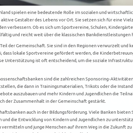
land spielen eine bedeutende Rolle im sozialen und wirtschaftli
h aktive Gestalter des Lebens vor Ort. Sie setzen sich für eine Vi
den verbessern. Ob es sich um Sportvereine, Schulen, Kindergärt
fältig und reicht weit über die klassischen Bankdienstleistungen 
eil der Gemeinschaft. Sie sind in den Regionen verwurzelt und k
, dass lokale Sportvereine gefördert werden, die Kinderbetreuung
e Unterstützung ist oft entscheidend, um die soziale Infrastrukt
nossenschaftsbanken sind die zahlreichen Sponsoring-Aktivitäten
tstellen, die dann in Trainingsmaterialien, Trikots oder die Insta
gebote auszubauen und mehr Kindern und Jugendlichen die Teilna
uch der Zusammenhalt in der Gemeinschaft gestärkt.
aftsbanken auch in der Bildungsförderung. Viele Banken bieten S
nen und die Entwicklung von Kindern und Jugendlichen zu unterstü
 vermitteln und junge Menschen auf ihrem Weg in die Zukunft zu b