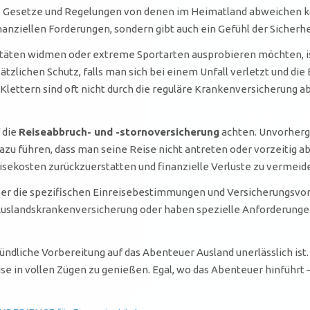
e Gesetze und Regelungen von denen im Heimatland abweichen könn
nanziellen Forderungen, sondern gibt auch ein Gefühl der Sicherhe
ivitäten widmen oder extreme Sportarten ausprobieren möchten, i
tzlichen Schutz, falls man sich bei einem Unfall verletzt und di
lettern sind oft nicht durch die reguläre Krankenversicherung ab
 die
Reiseabbruch- und -stornoversicherung
achten. Unvorherge
azu führen, dass man seine Reise nicht antreten oder vorzeitig a
isekosten zurückzuerstatten und finanzielle Verluste zu vermeid
d über die spezifischen Einreisebestimmungen und Versicherungsvor
uslandskrankenversicherung oder haben spezielle Anforderungen
ndliche Vorbereitung auf das Abenteuer Ausland unerlässlich ist.
Reise in vollen Zügen zu genießen. Egal, wo das Abenteuer hinfüh