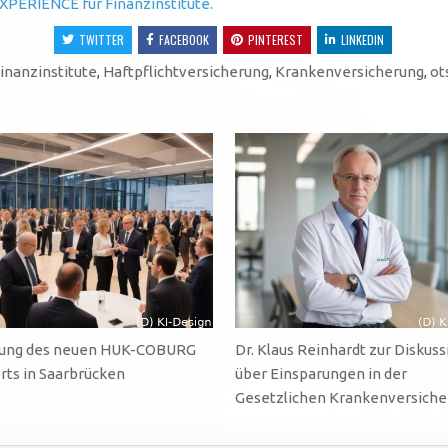
XPERIENCE für Finanzinstitute.
TWITTER
FACEBOOK
PINTEREST
LINKEDIN
inanzinstitute
,
Haftpflichtversicherung
,
Krankenversicherung
,
ot
nung des neuen HUK-COBURG
Dr. Klaus Reinhardt zur Diskuss
rts in Saarbrücken
über Einsparungen in der
Gesetzlichen Krankenversiche