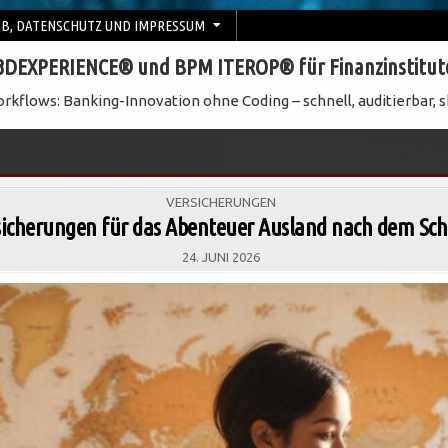
B, DATENSCHUTZ UND IMPRESSUM
3DEXPERIENCE® und BPM ITEROP® für Finanzinstitut
rkflows: Banking-Innovation ohne Coding – schnell, auditierbar, s
POSTED
VERSICHERUNGEN
IN
sicherungen für das Abenteuer Ausland nach dem Sch
24. JUNI 2026