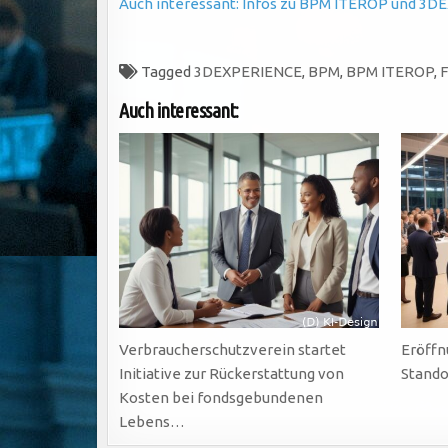
Auch interessant: Infos zu BPM ITEROP und 3DE
Tagged
3DEXPERIENCE
,
BPM
,
BPM ITEROP
,
F
Auch interessant:
Verbraucherschutzverein startet
Eröff
Initiative zur Rückerstattung von
Stando
Kosten bei fondsgebundenen
Lebens…