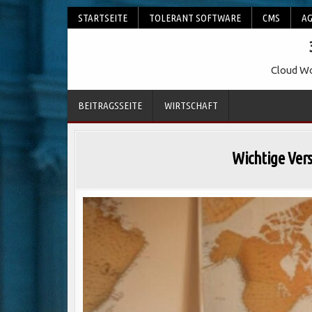
Skip
STARTSEITE
TOLERANT SOFTWARE
CMS
AG
to
content
Cloud Wo
BEITRAGSSEITE
WIRTSCHAFT
Wichtige Ver