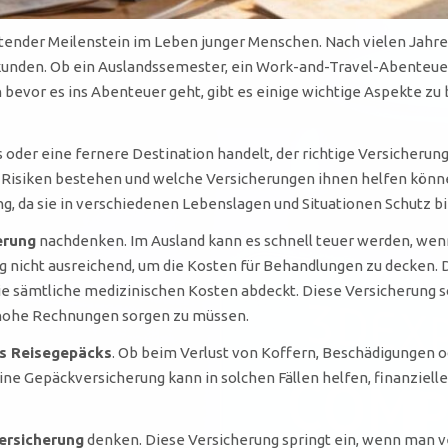
eutender Meilenstein im Leben junger Menschen. Nach vielen Jahre
erkunden. Ob ein Auslandssemester, ein Work-and-Travel-Abenteue
ch bevor es ins Abenteuer geht, gibt es einige wichtige Aspekte 
 oder eine fernere Destination handelt, der richtige Versicherung
e Risiken bestehen und welche Versicherungen ihnen helfen könn
g, da sie in verschiedenen Lebenslagen und Situationen Schutz bi
erung
nachdenken. Im Ausland kann es schnell teuer werden, wenn
g nicht ausreichend, um die Kosten für Behandlungen zu decken. D
 sämtliche medizinischen Kosten abdeckt. Diese Versicherung so
 hohe Rechnungen sorgen zu müssen.
s Reisegepäcks
. Ob beim Verlust von Koffern, Beschädigungen o
Eine Gepäckversicherung kann in solchen Fällen helfen, finanziell
versicherung
denken. Diese Versicherung springt ein, wenn man 