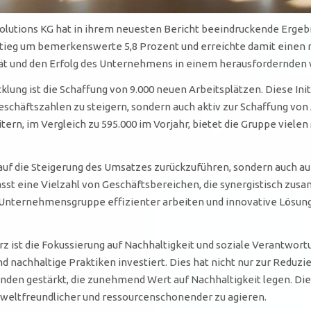
utions KG hat in ihrem neuesten Bericht beeindruckende Ergebn
tieg um bemerkenswerte 5,8 Prozent und erreichte damit einen n
ität und den Erfolg des Unternehmens in einem herausfordernden 
lung ist die Schaffung von 9.000 neuen Arbeitsplätzen. Diese Ini
chäftszahlen zu steigern, sondern auch aktiv zur Schaffung von 
tern, im Vergleich zu 595.000 im Vorjahr, bietet die Gruppe viele
uf die Steigerung des Umsatzes zurückzuführen, sondern auch auf
st eine Vielzahl von Geschäftsbereichen, die synergistisch zus
 Unternehmensgruppe effizienter arbeiten und innovative Lösung
rz ist die Fokussierung auf Nachhaltigkeit und soziale Verantwor
d nachhaltige Praktiken investiert. Dies hat nicht nur zur Reduz
nden gestärkt, die zunehmend Wert auf Nachhaltigkeit legen. Die 
weltfreundlicher und ressourcenschonender zu agieren.