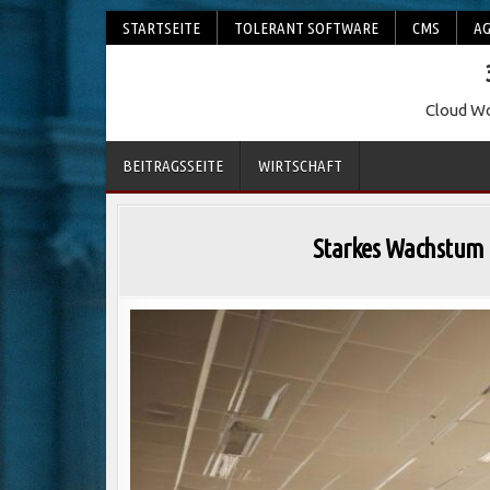
Skip
STARTSEITE
TOLERANT SOFTWARE
CMS
AG
to
content
Cloud Wo
BEITRAGSSEITE
WIRTSCHAFT
Starkes Wachstum u