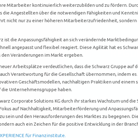
e Mitarbeiter kontinuierlich weiterzubilden und zu fördern. Dur
s die Angestellten über die notwendigen Fähigkeiten und Kenntni
hrt nicht nur zu einer höheren Mitarbeiterzufriedenheit, sondern 
rz ist die Anpassungsfähigkeit an sich verändernde Marktbedingun
nell angepasst und flexibel reagiert. Diese Agilität hat es Schw
us den Veränderungen im Markt ergeben.
neuer Arbeitsplätze verdeutlichen, dass die Schwarz Gruppe auf 
n auch Verantwortung für die Gesellschaft übernommen, indem es A
novativen Geschäftsmodellen, nachhaltigen Praktiken und einem s
auf die Unternehmensgruppe haben.
warz Corporate Solutions KG durch ihr starkes Wachstum und die
n Fokus auf Nachhaltigkeit, Mitarbeiterförderung und Anpassungsfä
u sein und den Herausforderungen des Marktes zu begegnen. Die E
ndern auch ein Zeichen für die positive Entwicklung in der Branc
XPERIENCE für Finanzinstitute.