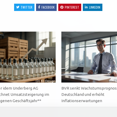
TWITTER
FACEBOOK
PINTEREST
LINKEDIN
r idem Underberg AG
BVR senkt Wachstumsprognose
chnet Umsatzsteigerung im
Deutschland und erhöht
genen Geschäftsjahr**
Inflationserwartungen