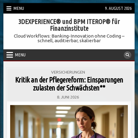
Skip
MENU
9. AUGUST 2026
to
3DEXPERIENCE® und BPM ITEROP® für
content
Finanzinstitute
Cloud Workflows: Banking-Innovation ohne Coding –
schnell, auditierbar, skalierbar
MENU
POSTED
VERSICHERUNGEN
IN
Kritik an der Pflegereform: Einsparungen
zulasten der Schwächsten**
8. JUNI 2026