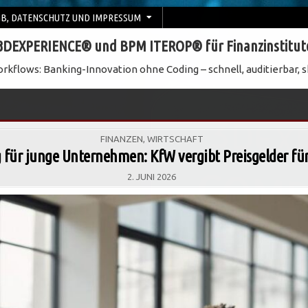
B, DATENSCHUTZ UND IMPRESSUM
3DEXPERIENCE® und BPM ITEROP® für Finanzinstitut
rkflows: Banking-Innovation ohne Coding – schnell, auditierbar, s
POSTED
FINANZEN
,
WIRTSCHAFT
IN
 für junge Unternehmen: KfW vergibt Preisgelder fü
2. JUNI 2026