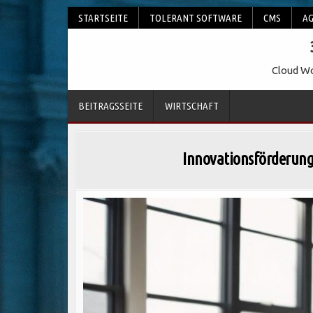
Skip
STARTSEITE
TOLERANT SOFTWARE
CMS
AG
to
content
Cloud Wo
BEITRAGSSEITE
WIRTSCHAFT
Innovationsförderung