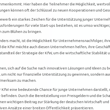
enkommt. Hier haben die Teilnehmer die Möglichkeit, wertvoll
ungen können oft der Schlüssel zu neuen Kooperationen und Gesc
erb ein starkes Zeichen für die Unterstützung junger Unternehm
sforderungen für viele Start-ups bestehen, ist es umso wichtige
n zum Blühen zu bringen.
ers macht, ist die Möglichkeit für Unternehmensnachfolger, ihre
die KfW möchte auch diesen Unternehmen helfen, ihre Geschäft
andteil der Strategie der KfW, um die wirtschaftliche Stabilität 
en, sich auf die Suche nach innovativen Lösungen und Ideen zu b
um nicht nur finanzielle Unterstützung zu gewinnen, sondern auc
aufmerksam zu machen.
e der KfW eine bedeutende Chance für junge Unternehmen darstell
 befinden. Durch die Bereitstellung von Preisgeldern und die Sc
inen wichtigen Beitrag zur Stärkung der deutschen Wirtschaft u
iven Ansätze einer breiten Öffentlichkeit präsentieren.