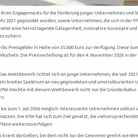
ihres Engagements für die Förderung junger Unternehmen und S
hr 2021 gegründet wurden, sowie Unternehmen, die sich in der P
tet eine hervorragende Gelegenheit, innovative Konzepte und 
zu sichern.
s Preisgelder in Höhe von 35.000 Euro zur Verfügung. Diese Su
nkurbeln. Die Preisverleihung ist für den 4. November 2026 in der 
s Wettbewerb richtet sich an junge Unternehmen, die seit 2021 ak
in breites Spektrum an neu gegründeten und umstrukturierten 
 KfW möchte mit diesem Wettbewerb nicht nur die Gründerkultur i
rn.
s zum 1. Juli 2026 möglich. Interessierte Unternehmen sollten si
u nutzen. Die KfW hat sich zum Ziel gesetzt, die vielversprechen
 Pläne weiterzuverfolgen.
s Event darstellen, bei dem nicht nur die Gewinner geehrt werde