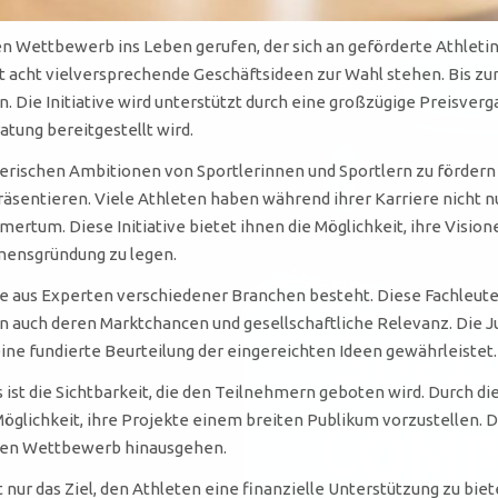
nen Wettbewerb ins Leben gerufen, der sich an geförderte Athleti
 acht vielversprechende Geschäftsideen zur Wahl stehen. Bis zum 
Die Initiative wird unterstützt durch eine großzügige Preisverga
ung bereitgestellt wird.
rischen Ambitionen von Sportlerinnen und Sportlern zu fördern 
äsentieren. Viele Athleten haben während ihrer Karriere nicht nu
mertum. Diese Initiative bietet ihnen die Möglichkeit, ihre Visi
mensgründung zu legen.
die aus Experten verschiedener Branchen besteht. Diese Fachleute
auch deren Marktchancen und gesellschaftliche Relevanz. Die Jur
ine fundierte Beurteilung der eingereichten Ideen gewährleistet.
 ist die Sichtbarkeit, die den Teilnehmern geboten wird. Durch 
 Möglichkeit, ihre Projekte einem breiten Publikum vorzustellen.
 den Wettbewerb hinausgehen.
cht nur das Ziel, den Athleten eine finanzielle Unterstützung zu 