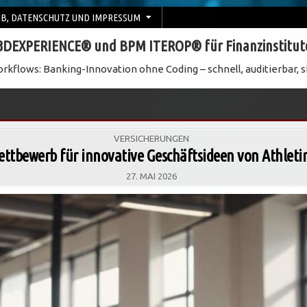
B, DATENSCHUTZ UND IMPRESSUM
3DEXPERIENCE® und BPM ITEROP® für Finanzinstitut
rkflows: Banking-Innovation ohne Coding – schnell, auditierbar, s
POSTED
VERSICHERUNGEN
IN
Wettbewerb für innovative Geschäftsideen von Athlet
27. MAI 2026