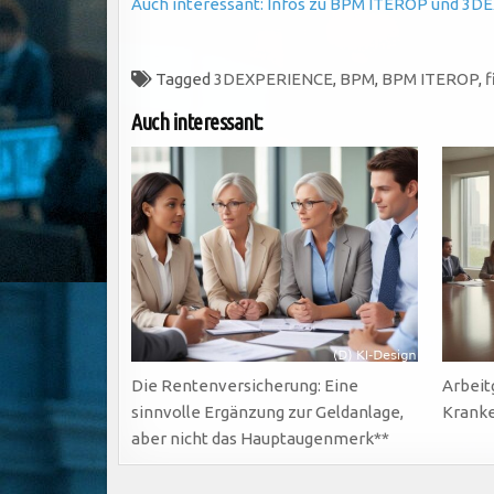
Auch interessant: Infos zu BPM ITEROP und 3DE
Tagged
3DEXPERIENCE
,
BPM
,
BPM ITEROP
,
f
Auch interessant:
Die Rentenversicherung: Eine
Arbeit
sinnvolle Ergänzung zur Geldanlage,
Kranke
aber nicht das Hauptaugenmerk**