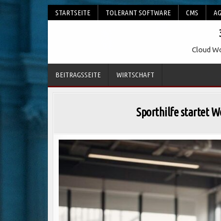
Skip
STARTSEITE
TOLERANT SOFTWARE
CMS
AG
to
content
Cloud Wo
BEITRAGSSEITE
WIRTSCHAFT
Sporthilfe startet 