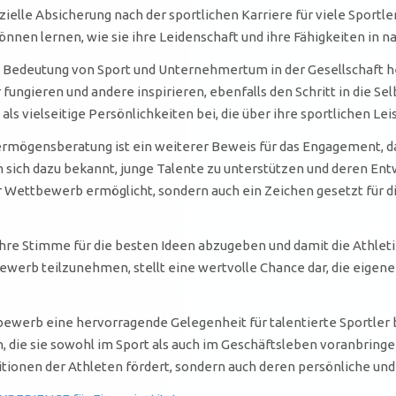
nzielle Absicherung nach der sportlichen Karriere für viele Sportle
nnen lernen, wie sie ihre Leidenschaft und ihre Fähigkeiten in 
e Bedeutung von Sport und Unternehmertum in der Gesellschaft her
ungieren und andere inspirieren, ebenfalls den Schritt in die Sel
als vielseitige Persönlichkeiten bei, die über ihre sportlichen L
rmögensberatung ist ein weiterer Beweis für das Engagement, das
sich dazu bekannt, junge Talente zu unterstützen und deren Entw
der Wettbewerb ermöglicht, sondern auch ein Zeichen gesetzt fü
n, ihre Stimme für die besten Ideen abzugeben und damit die Athl
ewerb teilzunehmen, stellt eine wertvolle Chance dar, die eigene
tbewerb eine hervorragende Gelegenheit für talentierte Sportler
 die sie sowohl im Sport als auch im Geschäftsleben voranbringen
mbitionen der Athleten fördert, sondern auch deren persönliche und