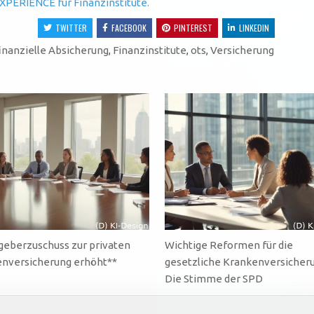
XPERIENCE für Finanzinstitute.
TWITTER
FACEBOOK
PINTEREST
LINKEDIN
inanzielle Absicherung
,
Finanzinstitute
,
ots
,
Versicherung
geberzuschuss zur privaten
Wichtige Reformen für die
nversicherung erhöht**
gesetzliche Krankenversicher
Die Stimme der SPD