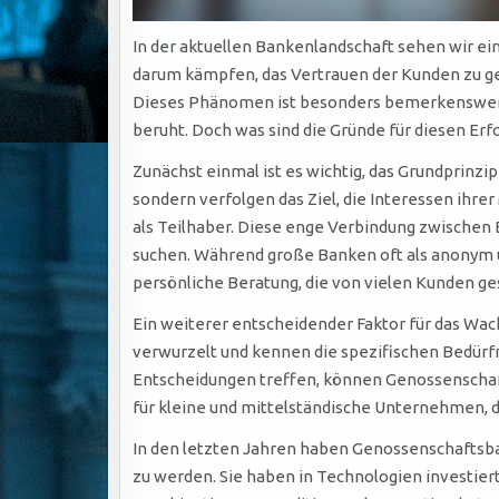
In der aktuellen Bankenlandschaft sehen wir
darum kämpfen, das Vertrauen der Kunden zu ge
Dieses Phänomen ist besonders bemerkenswert,
beruht. Doch was sind die Gründe für diesen Er
Zunächst einmal ist es wichtig, das Grundprinzi
sondern verfolgen das Ziel, die Interessen ihre
als Teilhaber. Diese enge Verbindung zwischen B
suchen. Während große Banken oft als anonym
persönliche Beratung, die von vielen Kunden ge
Ein weiterer entscheidender Faktor für das Wac
verwurzelt und kennen die spezifischen Bedürfn
Entscheidungen treffen, können Genossenschafts
für kleine und mittelständische Unternehmen, d
In den letzten Jahren haben Genossenschaftsb
zu werden. Sie haben in Technologien investiert