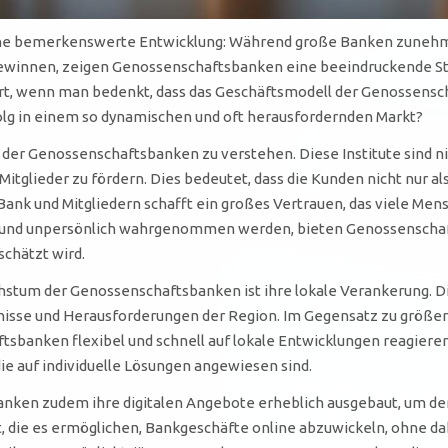
 eine bemerkenswerte Entwicklung: Während große Banken zuneh
winnen, zeigen Genossenschaftsbanken eine beeindruckende Stab
 wenn man bedenkt, dass das Geschäftsmodell der Genossenscha
folg in einem so dynamischen und oft herausfordernden Markt?
p der Genossenschaftsbanken zu verstehen. Diese Institute sind n
r Mitglieder zu fördern. Dies bedeutet, dass die Kunden nicht nur 
ank und Mitgliedern schafft ein großes Vertrauen, das viele Mens
 und unpersönlich wahrgenommen werden, bieten Genossenschaft
schätzt wird.
hstum der Genossenschaftsbanken ist ihre lokale Verankerung. D
isse und Herausforderungen der Region. Im Gegensatz zu größere
banken flexibel und schnell auf lokale Entwicklungen reagieren.
ie auf individuelle Lösungen angewiesen sind.
anken zudem ihre digitalen Angebote erheblich ausgebaut, um d
, die es ermöglichen, Bankgeschäfte online abzuwickeln, ohne dab