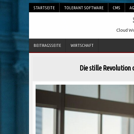
Skip
STARTSEITE
TOLERANT SOFTWARE
CMS
AG
to
content
Cloud Wo
BEITRAGSSEITE
WIRTSCHAFT
Die stille Revolution