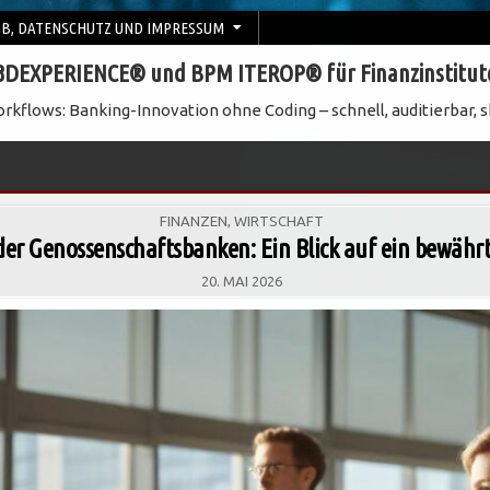
B, DATENSCHUTZ UND IMPRESSUM
3DEXPERIENCE® und BPM ITEROP® für Finanzinstitut
rkflows: Banking-Innovation ohne Coding – schnell, auditierbar, s
POSTED
FINANZEN
,
WIRTSCHAFT
IN
 der Genossenschaftsbanken: Ein Blick auf ein bewäh
20. MAI 2026