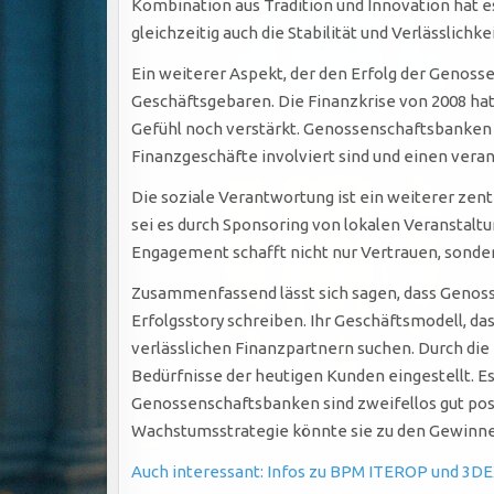
Kombination aus Tradition und Innovation hat e
gleichzeitig auch die Stabilität und Verlässlich
Ein weiterer Aspekt, der den Erfolg der Genos
Geschäftsgebaren. Die Finanzkrise von 2008 hat
Gefühl noch verstärkt. Genossenschaftsbanken s
Finanzgeschäfte involviert sind und einen ver
Die soziale Verantwortung ist ein weiterer zent
sei es durch Sponsoring von lokalen Veranstaltu
Engagement schafft nicht nur Vertrauen, sonder
Zusammenfassend lässt sich sagen, dass Genoss
Erfolgsstory schreiben. Ihr Geschäftsmodell, da
verlässlichen Finanzpartnern suchen. Durch die
Bedürfnisse der heutigen Kunden eingestellt. E
Genossenschaftsbanken sind zweifellos gut posit
Wachstumsstrategie könnte sie zu den Gewinne
Auch interessant: Infos zu BPM ITEROP und 3DE