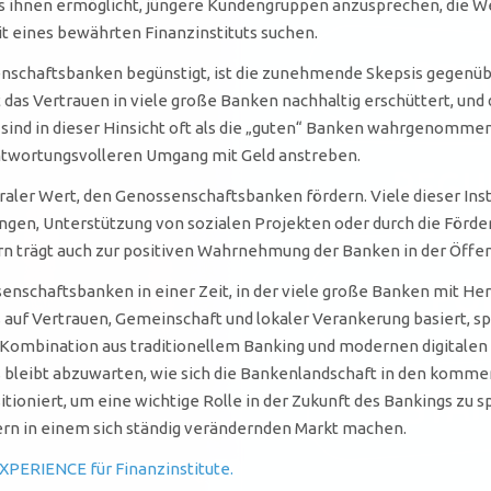
s ihnen ermöglicht, jüngere Kundengruppen anzusprechen, die Wert
keit eines bewährten Finanzinstituts suchen.
senschaftsbanken begünstigt, ist die zunehmende Skepsis gegen
 das Vertrauen in viele große Banken nachhaltig erschüttert, un
ind in dieser Hinsicht oft als die „guten“ Banken wahrgenommen w
antwortungsvolleren Umgang mit Geld anstreben.
raler Wert, den Genossenschaftsbanken fördern. Viele dieser Inst
ngen, Unterstützung von sozialen Projekten oder durch die Förder
n trägt auch zur positiven Wahrnehmung der Banken in der Öffent
enschaftsbanken in einer Zeit, in der viele große Banken mit 
s auf Vertrauen, Gemeinschaft und lokaler Verankerung basiert, sp
 Kombination aus traditionellem Banking und modernen digitalen L
s bleibt abzuwarten, wie sich die Bankenlandschaft in den komme
ioniert, um eine wichtige Rolle in der Zukunft des Bankings zu sp
rn in einem sich ständig verändernden Markt machen.
XPERIENCE für Finanzinstitute.