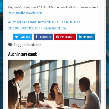
Original-Content von: LBS NordWest, übermittelt durch news aktuell
Zur Quelle wechseln
Auch interessant: Infos zu BPM ITEROP und
3DEXPERIENCE für Finanzinstitute.
TWITTER
FACEBOOK
PINTEREST
LINKEDIN
Tagged
Bank
,
ots
Auch interessant: