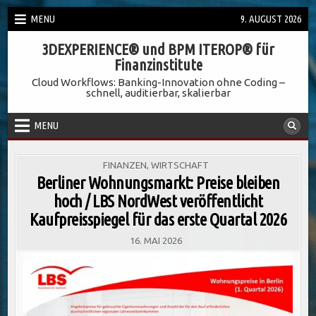
Skip
MENU
9. AUGUST 2026
to
3DEXPERIENCE® und BPM ITEROP® für
content
Finanzinstitute
Cloud Workflows: Banking-Innovation ohne Coding –
schnell, auditierbar, skalierbar
MENU
POSTED
FINANZEN
,
WIRTSCHAFT
IN
Berliner Wohnungsmarkt: Preise bleiben
hoch / LBS NordWest veröffentlicht
Kaufpreisspiegel für das erste Quartal 2026
16. MAI 2026