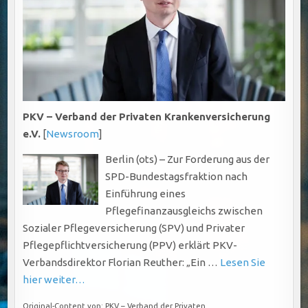
PKV – Verband der Privaten Krankenversicherung
e.V.
[
Newsroom
]
Berlin (ots) – Zur Forderung aus der
SPD-Bundestagsfraktion nach
Einführung eines
Pflegefinanzausgleichs zwischen
Sozialer Pflegeversicherung (SPV) und Privater
Pflegepflichtversicherung (PPV) erklärt PKV-
Verbandsdirektor Florian Reuther: „Ein …
Lesen Sie
hier weiter…
Original-Content von: PKV – Verband der Privaten