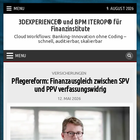
Skip
MENU
9. AUGUST 2026
to
3DEXPERIENCE® und BPM ITEROP® für
content
Finanzinstitute
Cloud Workflows: Banking-Innovation ohne Coding –
schnell, auditierbar, skalierbar
MENU
POSTED
VERSICHERUNGEN
IN
Pflegereform: Finanzausgleich zwischen SPV
und PPV verfassungswidrig
12. MAI 2026