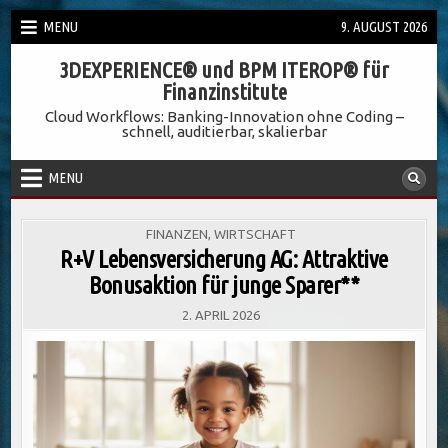
Skip
MENU
9. AUGUST 2026
to
3DEXPERIENCE® und BPM ITEROP® für
content
Finanzinstitute
Cloud Workflows: Banking-Innovation ohne Coding –
schnell, auditierbar, skalierbar
MENU
POSTED
FINANZEN
,
WIRTSCHAFT
IN
R+V Lebensversicherung AG: Attraktive
Bonusaktion für junge Sparer**
2. APRIL 2026