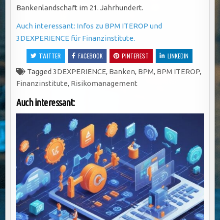
Bankenlandschaft im 21. Jahrhundert.
Auch interessant: Infos zu BPM ITEROP und
3DEXPERIENCE für Finanzinstitute.
TWITTER
FACEBOOK
PINTEREST
LINKEDIN
Tagged
3DEXPERIENCE
,
Banken
,
BPM
,
BPM ITEROP
,
Finanzinstitute
,
Risikomanagement
Auch interessant: