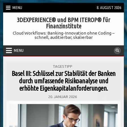
Skip
MENU
8. AUGUST 2026
to
3DEXPERIENCE® und BPM ITEROP® für
content
Finanzinstitute
Cloud Workflows: Banking-Innovation ohne Coding –
schnell, auditierbar, skalierbar
MENU
POSTED
TAGESTIPP
IN
Basel III: Schlüssel zur Stabilität der Banken
durch umfassende Risikoanalyse und
erhöhte Eigenkapitalanforderungen.
20. JANUAR 2026