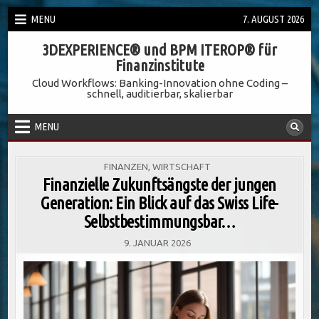
Skip
MENU
7. AUGUST 2026
to
3DEXPERIENCE® und BPM ITEROP® für
content
Finanzinstitute
Cloud Workflows: Banking-Innovation ohne Coding –
schnell, auditierbar, skalierbar
MENU
POSTED
FINANZEN
,
WIRTSCHAFT
IN
Finanzielle Zukunftsängste der jungen
Generation: Ein Blick auf das Swiss Life-
Selbstbestimmungsbar…
9. JANUAR 2026