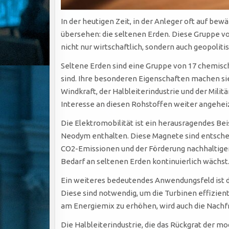
In der heutigen Zeit, in der Anleger oft auf be
übersehen: die seltenen Erden. Diese Gruppe v
nicht nur wirtschaftlich, sondern auch geopolit
Seltene Erden sind eine Gruppe von 17 chemisc
sind. Ihre besonderen Eigenschaften machen s
Windkraft, der Halbleiterindustrie und der Mil
Interesse an diesen Rohstoffen weiter angeheizt
Die Elektromobilität ist ein herausragendes Be
Neodym enthalten. Diese Magnete sind entschei
CO2-Emissionen und der Förderung nachhaltiger 
Bedarf an seltenen Erden kontinuierlich wächst
Ein weiteres bedeutendes Anwendungsfeld ist 
Diese sind notwendig, um die Turbinen effizien
am Energiemix zu erhöhen, wird auch die Nachf
Die Halbleiterindustrie, die das Rückgrat der mo