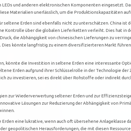
n LEDs und anderen elektronischen Komponenten eingesetzt. Da d
 diese Materialien unerlässlich, um die Produktionskapazitäten au
r seltene Erden sind ebenfalls nicht zu unterschätzen. China ist
e Kontrolle über die globalen Lieferketten verleiht. Dies hat in
ruck, die Abhängigkeit von chinesischen Lieferungen zu verringer
ies könnte langfristig zu einem diversifizierteren Markt führen,
n, könnte die Investition in seltene Erden eine interessante Opt
 seltene Erden aufgrund ihrer Schlüsselrolle in der Technologie d
ich zu investieren, sei es direkt über Rohstoffe oder indirekt d
ien zur Wiederverwertung seltener Erden und zur Effizienzsteig
innovative Lösungen zur Reduzierung der Abhängigkeit von Primä
winnen.
 Erden eine lukrative, wenn auch oft übersehene Anlageklasse d
der geopolitischen Herausforderungen, die mit diesen Ressourcen