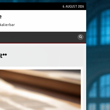
6. AUGUST 2026
e
kalierbar
it**