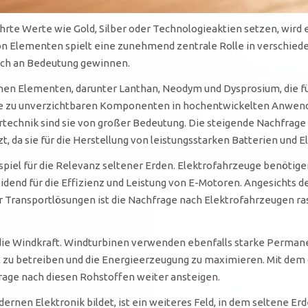
währte Werte wie Gold, Silber oder Technologieaktien setzen, wir
on Elementen spielt eine zunehmend zentrale Rolle in verschied
isch an Bedeutung gewinnen.
hen Elementen, darunter Lanthan, Neodym und Dysprosium, die fü
ie zu unverzichtbaren Komponenten in hochentwickelten Anwendun
itärtechnik sind sie von großer Bedeutung. Die steigende Nachfra
, da sie für die Herstellung von leistungsstarken Batterien und E
ispiel für die Relevanz seltener Erden. Elektrofahrzeuge benöti
dend für die Effizienz und Leistung von E-Motoren. Angesichts d
Transportlösungen ist die Nachfrage nach Elektrofahrzeugen rasa
.
die Windkraft. Windturbinen verwenden ebenfalls starke Perman
t zu betreiben und die Energieerzeugung zu maximieren. Mit dem 
rage nach diesen Rohstoffen weiter ansteigen.
dernen Elektronik bildet, ist ein weiteres Feld, in dem seltene Er