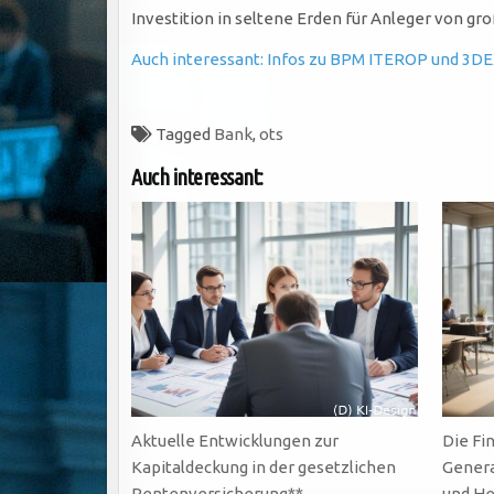
Investition in seltene Erden für Anleger von gr
Auch interessant: Infos zu BPM ITEROP und 3DE
Tagged
Bank
,
ots
Auch interessant:
Aktuelle Entwicklungen zur
Die Fi
Kapitaldeckung in der gesetzlichen
Genera
Rentenversicherung**
und He