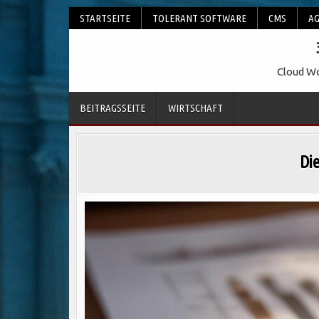
Skip
STARTSEITE
TOLERANT SOFTWARE
CMS
AG
to
content
Cloud Wo
BEITRAGSSEITE
WIRTSCHAFT
Die