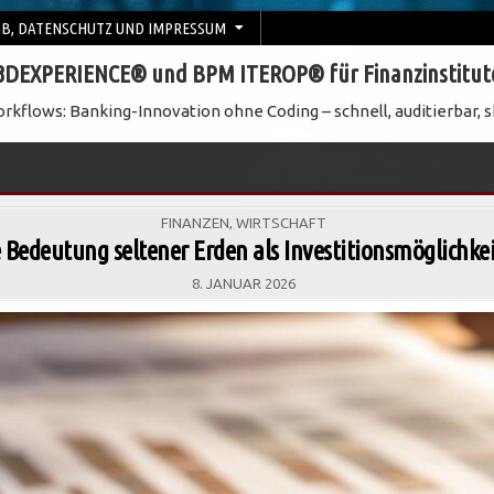
B, DATENSCHUTZ UND IMPRESSUM
3DEXPERIENCE® und BPM ITEROP® für Finanzinstitut
rkflows: Banking-Innovation ohne Coding – schnell, auditierbar, s
POSTED
FINANZEN
,
WIRTSCHAFT
IN
 Bedeutung seltener Erden als Investitionsmöglichke
8. JANUAR 2026