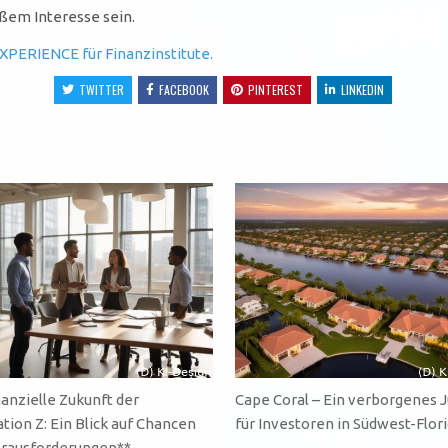
oßem Interesse sein.
XPERIENCE für Finanzinstitute.
TWITTER
FACEBOOK
PINTEREST
LINKEDIN
nanzielle Zukunft der
Cape Coral – Ein verborgenes 
tion Z: Ein Blick auf Chancen
für Investoren in Südwest-Flor
rausforderungen**