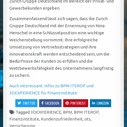
Zurich Gruppe Deutschland im Bereich der Privat- und
Gewerbekunden ergeben.
Zusammenfassend lässt sich sagen, dass die Zurich
Gruppe Deutschland mit der Ernennung von Nina
Henschel in eine Schlüsselposition eine wichtige
Weichenstellung vornimmt. Ihre erfolgreiche
Umsetzung von Vertriebsstrategien und ihre
Innovationskraft werden entscheidend sein, um die
Bedürfnisse der Kunden zu erfüllen und die
Wettbewerbsfähigkeit des Unternehmens langfristig
zu sichern.
Auch interessant: Infos zu BPM ITEROP und
3DEXPERIENCE für Finanzinstitute.
TWITTER
FACEBOOK
PINTEREST
LINKEDIN
Tagged
3DEXPERIENCE
,
BPM
,
BPM ITEROP
,
Finanzinstitute
,
Kundenzufriedenheit
,
ots
,
Versicherung