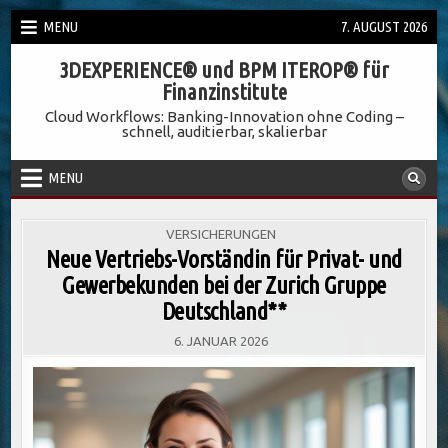
Skip
MENU
7. AUGUST 2026
to
3DEXPERIENCE® und BPM ITEROP® für
content
Finanzinstitute
Cloud Workflows: Banking-Innovation ohne Coding –
schnell, auditierbar, skalierbar
MENU
POSTED
VERSICHERUNGEN
IN
Neue Vertriebs-Vorständin für Privat- und
Gewerbekunden bei der Zurich Gruppe
Deutschland**
6. JANUAR 2026