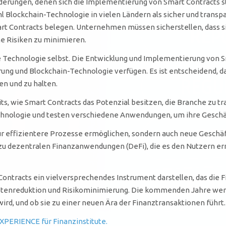
rderungen, denen sich die Implementierung von Smart Contracts st
Blockchain-Technologie in vielen Ländern als sicher und transpare
t Contracts belegen. Unternehmen müssen sicherstellen, dass sie
he Risiken zu minimieren.
e Technologie selbst. Die Entwicklung und Implementierung von Sm
rung und Blockchain-Technologie verfügen. Es ist entscheidend, 
en und zu halten.
, wie Smart Contracts das Potenzial besitzen, die Branche zu t
echnologie und testen verschiedene Anwendungen, um ihre Geschä
nur effizientere Prozesse ermöglichen, sondern auch neue Geschä
 zu dezentralen Finanzanwendungen (DeFi), die es den Nutzern e
ontracts ein vielversprechendes Instrument darstellen, das die 
ostenreduktion und Risikominimierung. Die kommenden Jahre werd
, und ob sie zu einer neuen Ära der Finanztransaktionen führt.
XPERIENCE für Finanzinstitute.