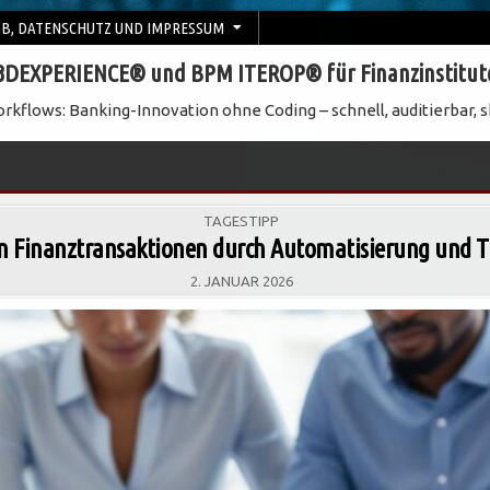
B, DATENSCHUTZ UND IMPRESSUM
3DEXPERIENCE® und BPM ITEROP® für Finanzinstitut
rkflows: Banking-Innovation ohne Coding – schnell, auditierbar, s
POSTED
TAGESTIPP
IN
n Finanztransaktionen durch Automatisierung und Tr
2. JANUAR 2026