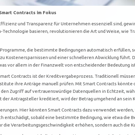
 Smart Contracts im Fokus
r Effizienz und Transparenz für Unternehmen essenziell sind, ge
n-Technologie basieren, revolutionieren die Art und Weise, wie 
Programme, die bestimmte Bedingungen automatisch erfüllen, sobal
zu Kostenersparnissen und einer schnelleren Abwicklung führt. 
was vor allem in der Finanzwelt von entscheidender Bedeutung ist
Smart Contracts ist der Kreditvergabeprozess. Traditionell müss
stitute ihre Anträge manuell prüfen. Mit Smart Contracts könnte
h den Zugriff auf vertrauenswürdige Datenquellen in Echtzeit, w
Ist der Antragsteller kreditiert, wird der Betrag umgehend an sein
cherungen. Hier könnten Smart Contracts dazu verwendet werden, S
 entschädigt, sobald eine bestimmte Bedingung, wie etwa die Be
nur die Verarbeitungsgeschwindigkeit erhöhen, sondern auch die K