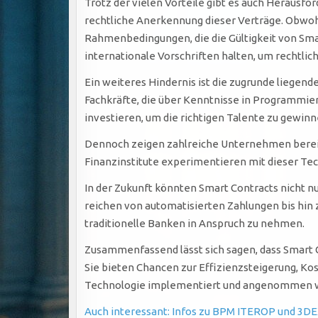
Trotz der vielen Vorteile gibt es auch Herausfo
rechtliche Anerkennung dieser Verträge. Obwohl 
Rahmenbedingungen, die die Gültigkeit von Smar
internationale Vorschriften halten, um rechtlic
Ein weiteres Hindernis ist die zugrunde liegend
Fachkräfte, die über Kenntnisse in Programmie
investieren, um die richtigen Talente zu gewinn
Dennoch zeigen zahlreiche Unternehmen bereits
Finanzinstitute experimentieren mit dieser T
In der Zukunft könnten Smart Contracts nicht 
reichen von automatisierten Zahlungen bis hin
traditionelle Banken in Anspruch zu nehmen.
Zusammenfassend lässt sich sagen, dass Smart C
Sie bieten Chancen zur Effizienzsteigerung, K
Technologie implementiert und angenommen wird
Auch interessant: Infos zu BPM ITEROP und 3DE