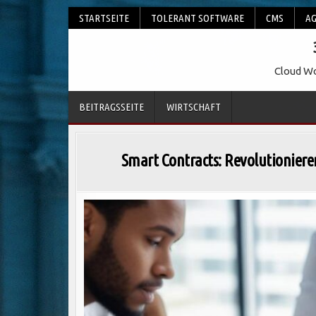
Skip
STARTSEITE
TOLERANT SOFTWARE
CMS
AG
to
content
Cloud Wo
BEITRAGSSEITE
WIRTSCHAFT
Smart Contracts: Revolutioniere