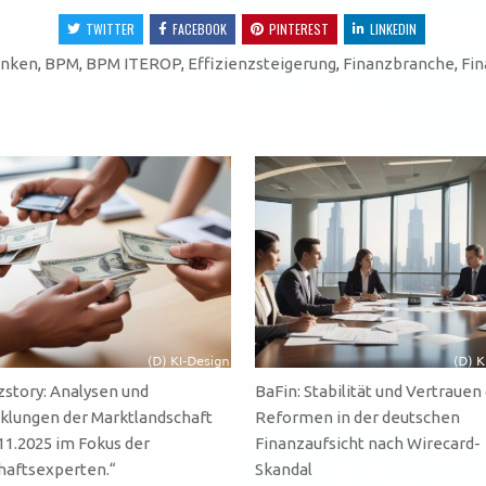
TWITTER
FACEBOOK
PINTEREST
LINKEDIN
nken
,
BPM
,
BPM ITEROP
,
Effizienzsteigerung
,
Finanzbranche
,
Fin
zstory: Analysen und
BaFin: Stabilität und Vertrauen
klungen der Marktlandschaft
Reformen in der deutschen
11.2025 im Fokus der
Finanzaufsicht nach Wirecard-
haftsexperten.“
Skandal