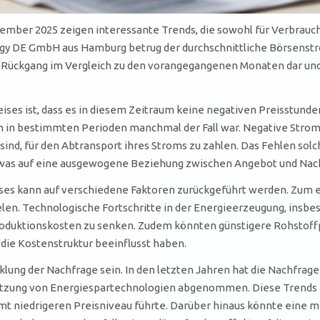
ber 2025 zeigen interessante Trends, die sowohl für Verbrauche
gy DE GmbH aus Hamburg betrug der durchschnittliche Börsenstr
en Rückgang im Vergleich zu den vorangegangenen Monaten dar und
 ist, dass es in diesem Zeitraum keine negativen Preisstunden 
ren in bestimmten Perioden manchmal der Fall war. Negative Stro
ind, für den Abtransport ihres Stroms zu zahlen. Das Fehlen so
, was auf eine ausgewogene Beziehung zwischen Angebot und Nac
ses kann auf verschiedene Faktoren zurückgeführt werden. Zum e
elen. Technologische Fortschritte in der Energieerzeugung, insb
oduktionskosten zu senken. Zudem könnten günstigere Rohstoffpr
die Kostenstruktur beeinflusst haben.
klung der Nachfrage sein. In den letzten Jahren hat die Nachfrag
tzung von Energiespartechnologien abgenommen. Diese Trends 
t niedrigeren Preisniveau führte. Darüber hinaus könnte eine mi