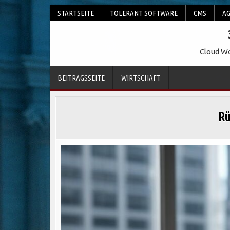
Skip
STARTSEITE
TOLERANT SOFTWARE
CMS
AG
to
content
Cloud Wo
BEITRAGSSEITE
WIRTSCHAFT
Rü