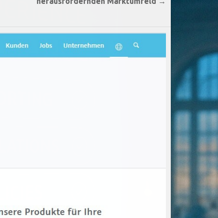
herausfordernden Marktumfeld →