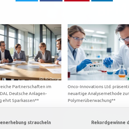
reiche Partnerschaften im
Onco-Innovations Ltd. präsenti
 DAL Deutsche Anlagen-
neuartige Analysemethode zu
g ehrt Sparkassen**
Polymerüberwachung**
tenerhebung straucheln
Rekordgewinne de