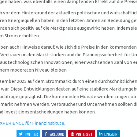
en haben, was ebenfalls einen dämpfenden Effekt auf die Preis
auch vor dem Hintergrund der aktuellen politischen und wirtschaf
en Energiequellen haben in den letzten Jahren an Bedeutung gew
ten sich positiv auf die Marktpreise ausgewirkt haben, indem sie
em Strom erhöhten.
n auch Hinweise darauf, wie sich die Preise in den kommenden 
 Vertrauen in den Markt stärken und die Planungssicherheit für
n aus technologischen Innovationen, einer wachsenden Zahl von e
einem moderaten Niveau bleiben.
zember 2025 auf dem Strommarkt durch einen durchschnittlichen 
war. Diese Entwicklungen deuten auf eine stabilere Marktumgebu
Nachfrage geprägt ist. Die kommenden Monate werden zeigen, ob 
rommarkt nehmen werden. Verbraucher und Unternehmen sollten d
nd Investitionsentscheidungen haben können.
XPERIENCE für Finanzinstitute.
TWITTER
FACEBOOK
PINTEREST
LINKEDIN