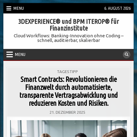
Skip
MENU
6. AUGUST 2026
to
3DEXPERIENCE® und BPM ITEROP® für
content
Finanzinstitute
Cloud Workflows: Banking-Innovation ohne Coding –
schnell, auditierbar, skalierbar
MENU
POSTED
TAGESTIPP
IN
Smart Contracts: Revolutionieren die
Finanzwelt durch automatisierte,
transparente Vertragsabwicklung und
reduzieren Kosten und Risiken.
21. DEZEMBER 2025