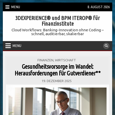
Skip
MENU
8. AUGUST 2026
to
3DEXPERIENCE® und BPM ITEROP® für
content
Finanzinstitute
Cloud Workflows: Banking-Innovation ohne Coding –
schnell, auditierbar, skalierbar
MENU
POSTED
FINANZEN
,
WIRTSCHAFT
IN
Gesundheitsvorsorge im Wandel:
Herausforderungen für Gutverdiener**
19. DEZEMBER 2025