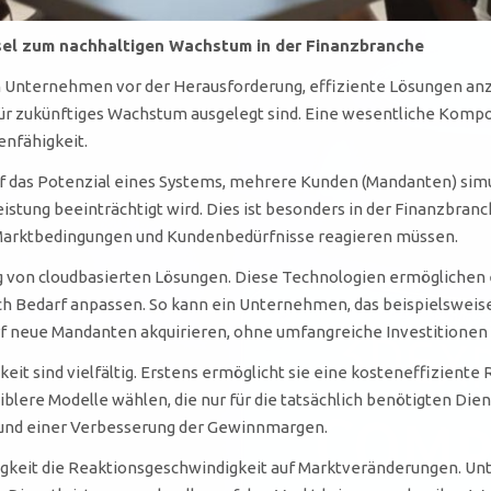
sel zum nachhaltigen Wachstum in der Finanzbranche
 Unternehmen vor der Herausforderung, effiziente Lösungen anzub
ür zukünftiges Wachstum ausgelegt sind. Eine wesentliche Komp
enfähigkeit.
uf das Potenzial eines Systems, mehrere Kunden (Mandanten) simu
leistung beeinträchtigt wird. Dies ist besonders in der Finanzbra
Marktbedingungen und Kundenbedürfnisse reagieren müssen.
g von cloudbasierten Lösungen. Diese Technologien ermöglichen e
ach Bedarf anpassen. So kann ein Unternehmen, das beispielsweis
rf neue Mandanten akquirieren, ohne umfangreiche Investitionen
eit sind vielfältig. Erstens ermöglicht sie eine kosteneffiziente
iblere Modelle wählen, die nur für die tatsächlich benötigten D
 und einer Verbesserung der Gewinnmargen.
gkeit die Reaktionsgeschwindigkeit auf Marktveränderungen. Unte