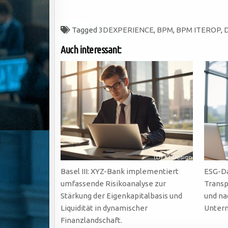
Tagged
3DEXPERIENCE
,
BPM
,
BPM ITEROP
,
D
Auch interessant:
Basel III: XYZ-Bank implementiert
ESG-Da
umfassende Risikoanalyse zur
Transp
Stärkung der Eigenkapitalbasis und
und na
Liquidität in dynamischer
Unter
Finanzlandschaft.