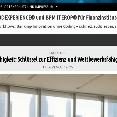
B, DATENSCHUTZ UND IMPRESSUM
3DEXPERIENCE® und BPM ITEROP® für Finanzinstitut
rkflows: Banking-Innovation ohne Coding – schnell, auditierbar, s
POSTED
TAGESTIPP
IN
igkeit: Schlüssel zur Effizienz und Wettbewerbsfähig
11. DEZEMBER 2025