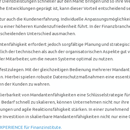
 Dienstleistungen schneller auf den Markt bringen und so ihre W
e Entwicklungen geprägt ist, kann dieser Vorteil entscheidend se
ktur auch die Kundenerfahrung. Individuelle Anpassungsmöglichk
zu einer höheren Kundenzufriedenheit führt. In der Finanzbranche
ntscheidenden Unterschied ausmachen.
ntenfähigkeit erfordert jedoch sorgfältige Planung und strate
tlich der technischen als auch der organisatorischen Aspekte gut 
der Mitarbeiter, um die neuen Systeme optimal zu nutzen.
e festzulegen. Mit der gleichzeitigen Bedienung mehrerer Mandan
en. Hierbei spielen robuste Datenschutzmaßnahmen eine essenti
en der Kunden zu wahren.
ierbarkeit von Mandantenfähigkeiten eine Schlüsselstrategie für F
 Bedarf schnell zu skalieren, können Unternehmen nicht nur ihre
ungen und agile Reaktionsfähigkeit stärken. In einer zunehmen
e Investition in skalierbare Mandantenfähigkeiten nicht nur eine
XPERIENCE für Finanzinstitute.