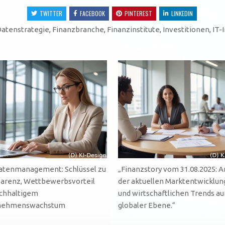
TWITTER
FACEBOOK
PINTEREST
LINKEDIN
atenstrategie
,
Finanzbranche
,
Finanzinstitute
,
Investitionen
,
IT-
tenmanagement: Schlüssel zu
„Finanzstory vom 31.08.2025: A
arenz, Wettbewerbsvorteil
der aktuellen Marktentwicklu
chhaltigem
und wirtschaftlichen Trends au
nehmenswachstum
globaler Ebene.“