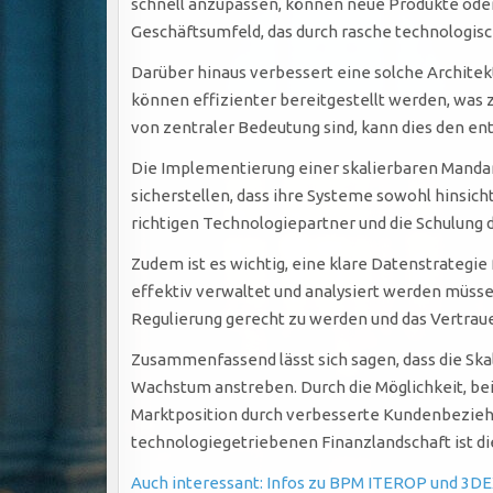
schnell anzupassen, können neue Produkte oder
Geschäftsumfeld, das durch rasche technologisch
Darüber hinaus verbessert eine solche Archite
können effizienter bereitgestellt werden, was 
von zentraler Bedeutung sind, kann dies den e
Die Implementierung einer skalierbaren Manda
sicherstellen, dass ihre Systeme sowohl hinsich
richtigen Technologiepartner und die Schulung 
Zudem ist es wichtig, eine klare Datenstrategi
effektiv verwaltet und analysiert werden müss
Regulierung gerecht zu werden und das Vertrau
Zusammenfassend lässt sich sagen, dass die Skal
Wachstum anstreben. Durch die Möglichkeit, bei
Marktposition durch verbesserte Kundenbezieh
technologiegetriebenen Finanzlandschaft ist di
Auch interessant: Infos zu BPM ITEROP und 3DE