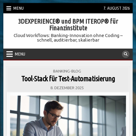
Skip
MENU
7. AUGUST 2026
to
3DEXPERIENCE® und BPM ITEROP® für
content
Finanzinstitute
Cloud Workflows: Banking-Innovation ohne Coding –
schnell, auditierbar, skalierbar
MENU
POSTED
BANKING-BLOG
IN
Tool-Stack für Test-Automatisierung
8. DEZEMBER 2025