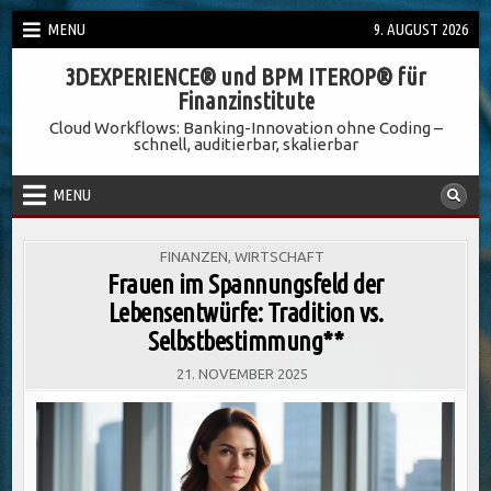
Skip
MENU
9. AUGUST 2026
to
3DEXPERIENCE® und BPM ITEROP® für
content
Finanzinstitute
Cloud Workflows: Banking-Innovation ohne Coding –
schnell, auditierbar, skalierbar
MENU
POSTED
FINANZEN
,
WIRTSCHAFT
IN
Frauen im Spannungsfeld der
Lebensentwürfe: Tradition vs.
Selbstbestimmung**
21. NOVEMBER 2025