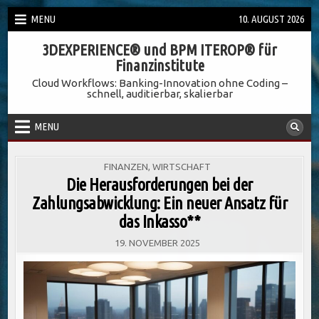
Skip
MENU
10. AUGUST 2026
to
3DEXPERIENCE® und BPM ITEROP® für
content
Finanzinstitute
Cloud Workflows: Banking-Innovation ohne Coding –
schnell, auditierbar, skalierbar
MENU
POSTED
FINANZEN
,
WIRTSCHAFT
IN
Die Herausforderungen bei der
Zahlungsabwicklung: Ein neuer Ansatz für
das Inkasso**
19. NOVEMBER 2025