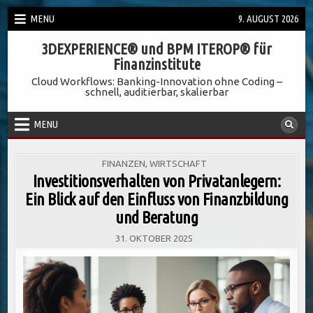
Skip
MENU
9. AUGUST 2026
to
3DEXPERIENCE® und BPM ITEROP® für
content
Finanzinstitute
Cloud Workflows: Banking-Innovation ohne Coding –
schnell, auditierbar, skalierbar
MENU
POSTED
FINANZEN
,
WIRTSCHAFT
IN
Investitionsverhalten von Privatanlegern:
Ein Blick auf den Einfluss von Finanzbildung
und Beratung
31. OKTOBER 2025