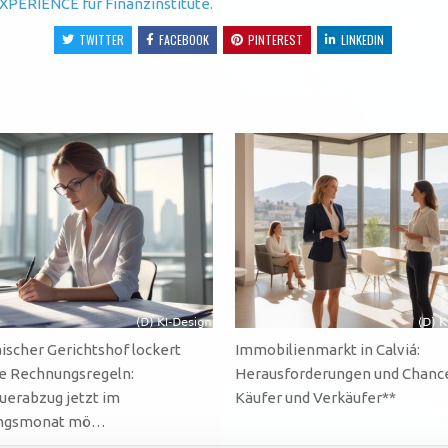
XPERIENCE für Finanzinstitute.
TWITTER
FACEBOOK
PINTEREST
LINKEDIN
ischer Gerichtshof lockert
Immobilienmarkt in Calviá:
e Rechnungsregeln:
Herausforderungen und Chance
uerabzug jetzt im
Käufer und Verkäufer**
ungsmonat mö…