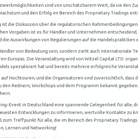
tzwerkmöglichkeiten sind von unschätzbarem Wert, da sie den Z
Wachstum und den Erfolg im Bereich des Proprietary Tradings ent
 ist die Diskussion über die regulatorischen Rahmenbedingungen, 
chen Vorgaben ist es für Händler und Unternehmen entscheidend, 
nd die Auswirkungen von Regulierungen auf die Handelspraktiken e
e Händler von Bedeutung sein, sondern zieht auch internationale Te
ren Europas. Die Veranstaltung wird von Witzel Capital LTD. organ
els spezialisiert hat und bereits mehrere erfolgreiche Veransta
auf Hochtouren, und die Organisatoren sind zuversichtlich, dass d
en Rednern, Workshops und dem Programm bekannt gegeben. Inte
hern.
ing-Event in Deutschland eine spannende Gelegenheit für alle, di
e neuesten Entwicklungen zu informieren, wertvolle Kontakte zu k
zum Treffpunkt für alle, die im Bereich des Proprietary Tradings 
ion, Lernen und Networking!