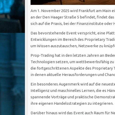
Am 1. November 2025 wird Frankfurt am Main ei
an der Den Haager Straße 5 befindet, findet das
sich auf die Praxis, bei der Finanzinstitute o
Das bevorstehende Event verspricht, eine Plattf
Entwicklungen im Bereich des Proprietary Tradi
um Wissen auszutauschen, Netzwerke zu knüpfen
Prop-Trading hat in den letzten Jahren an Bede
Technologien setzen, um wettbewerbsfähig zu b
die fortgeschrittenen Aspekte des Proprietary
in denen aktuelle Herausforderungen und Chan
Ein besonderes Augenmerk wird auf die neuesten
Intelligenz und maschinelles Lernen, die es Hän
spannende Vorträge und praktische Demonstrati
ihre eigenen Handelsstrategien zu integrieren.
Darüber hinaus wird das Event auch Raum für N