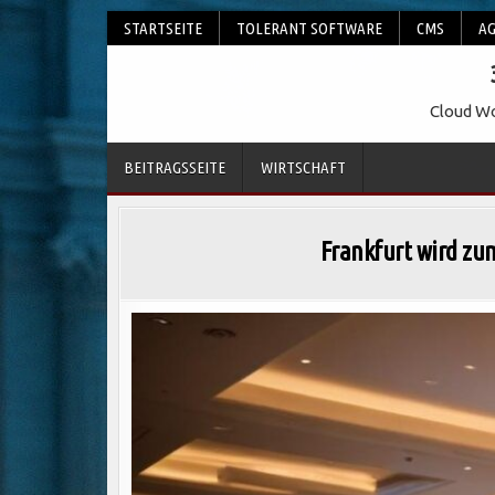
Skip
STARTSEITE
TOLERANT SOFTWARE
CMS
AG
to
content
Cloud Wo
BEITRAGSSEITE
WIRTSCHAFT
Frankfurt wird zu