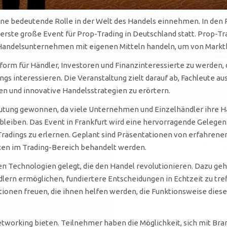
ne bedeutende Rolle in der Welt des Handels einnehmen. In den
 erste große Event für Prop-Trading in Deutschland statt. Prop-Tra
der Handelsunternehmen mit eigenen Mitteln handeln, um von Mark
orm für Händler, Investoren und Finanzinteressierte zu werden, d
ngs interessieren. Die Veranstaltung zielt darauf ab, Fachleut
 und innovative Handelsstrategien zu erörtern.
utung gewonnen, da viele Unternehmen und Einzelhändler ihre Ha
leiben. Das Event in Frankfurt wird eine hervorragende Gelegenh
 Tradings zu erlernen. Geplant sind Präsentationen von erfahren
cen im Trading-Bereich behandelt werden.
 Technologien gelegt, die den Handel revolutionieren. Dazu geh
dlern ermöglichen, fundiertere Entscheidungen in Echtzeit zu tr
onen freuen, die ihnen helfen werden, die Funktionsweise dieser
etworking bieten. Teilnehmer haben die Möglichkeit, sich mit Br