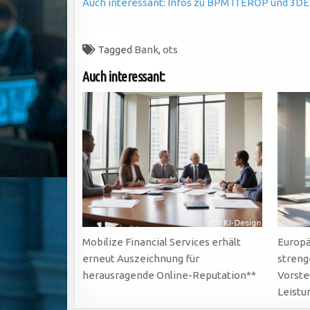
Auch interessant: Infos zu BPM ITEROP und 3DE
Tagged
Bank
,
ots
Auch interessant:
Mobilize Financial Services erhält
Europä
erneut Auszeichnung für
streng
herausragende Online-Reputation**
Vorste
Leist